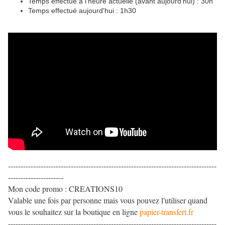
Temps effectué à l'heure actuelle (avant aujourd'hui) : 30h
Temps effectué aujourd'hui : 1h30
-----------------------------------------------------------------------------------
----------------------
Mon code promo : CREATIONS10
Valable une fois par personne mais vous pouvez l'utiliser quand
vous le souhaitez sur la boutique en ligne
papier-transfert.fr
-----------------------------------------------------------------------------------