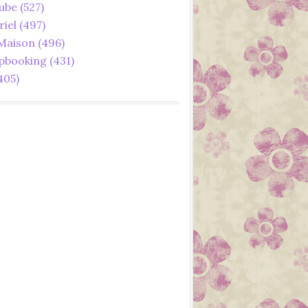
ube
(527)
riel
(497)
 Maison
(496)
pbooking
(431)
405)
POINT DE CROIX
POINT CLASSIQUE
LOISIRS CRÉATIFS
DIY
BRODERIE
LA MAISON DU CANEVAS
SÉRIE D'ÉTÉ
JUILLET
AOÛT