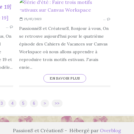
e 19]
25/07/2023
…
POINT CLASSIQUE
…
POINT DE CROIX
PassionnéS et CréateurS, Bonjour à vous, On
DÉBUTANT
us, On
se retrouve aujourd'hui pour le quatrième
FACILE
l
épisode des Cahiers de Vacances sur Canvas
SÉRIE D'ÉTÉ
e
Workspace où nous allons apprendre à
2023
 19 et
reproduire trois motifs estivaux. J'avais
JUILLET
dèle...
envie...
AOÛT
EN SAVOIR PLUS
CHOUETTE
3
4
5
6
>
>>
PassionS et CréationS - Hébergé par
Overblog