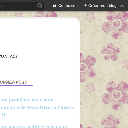
Connexion
+
Créer mon blog
CONTACT
BONNEZ-VOUS
 a un problème avec mon
ionnaire de Newsletter à l'heure
elle.
SCAN N CUT
BROTHER
 ne pouvez malheureusement