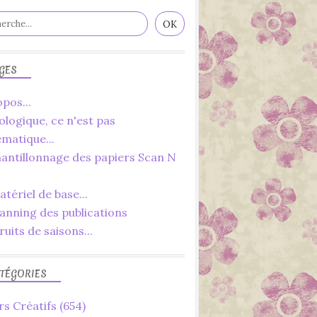
CANVAS WORKSPACE
SCAN N CUT
BROTHER
SDX
GES
pos...
ologique, ce n'est pas
ématique...
hantillonnage des papiers Scan N
2023
POINT DE CROIX
tériel de base...
POINT CLASSIQUE
lanning des publications
DÉBUTANT
ruits de saisons...
SÉRIE D'ÉTÉ
LOISIRS CRÉATIFS
TÉGORIES
DIY
CHOUETTE
rs Créatifs
(654)
ATTRAPE RÊVE