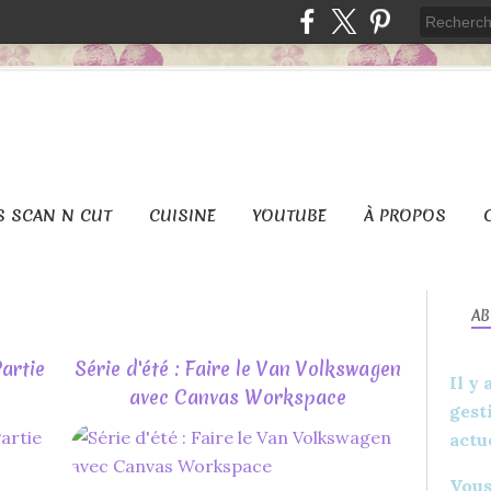
S SCAN N CUT
CUISINE
YOUTUBE
À PROPOS
A
Partie
Série d'été : Faire le Van Volkswagen
Il y
avec Canvas Workspace
gest
actu
POINT CLASSIQUE
POINT DE CROIX
Vous