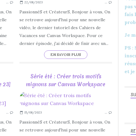
…
22/08/2023
…
LA MAISON DU CANEVAS
pas 
LOISIRS CRÉATIFS
us, On
PassionnéS et CréateurS, Bonjour à vous, On
fais
DIY
elle
se retrouve aujourd'hui pour une nouvelle
prob
2023
le
vidéo, le dernier tutoriel des Cahiers de
Je m
JUILLET
aine
Vacances sur Canvas Workspace. Pour ce
AOÛT
e...
dernier épisode, j'ai décidé de finir avec un...
PS :
SÉRIE D'ÉTÉ
EN SAVOIR PLUS
insc
réus
et je
Série été : Créer trois motifs
e 23]
mignons sur Canvas Workspace
SU
POINT DE CROIX
POINT CLASSIQUE
…
15/08/2023
…
SÉRIE D'ÉTÉ
DÉBUTANT
us, On
PassionnéS et CréateurS, Bonjour à vous, On
LA MAISON DU CANEVAS
elle
se retrouve aujourd'hui pour une nouvelle
RE