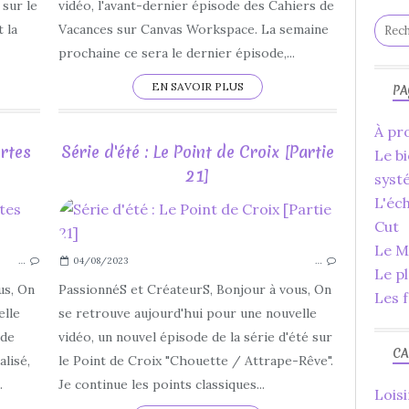
CHOUETTE
 sur le
vidéo, l'avant-dernier épisode des Cahiers de
ATTRAPE RÊVE
 la
Vacances sur Canvas Workspace. La semaine
2023
prochaine ce sera le dernier épisode,...
JUILLET
EN SAVOIR PLUS
PA
À pro
ortes
Série d'été : Le Point de Croix [Partie
Le bi
21]
syst
L'éc
LOISIRS CRÉATIFS
Cut
DIY
Le Ma
…
04/08/2023
…
CAHIER DE VACANCES
Le p
SÉRIE D'ÉTÉ
us, On
PassionnéS et CréateurS, Bonjour à vous, On
Les f
2023
elle
se retrouve aujourd'hui pour une nouvelle
JUILLET
 de
vidéo, un nouvel épisode de la série d'été sur
CA
AOÛT
lisé,
le Point de Croix "Chouette / Attrape-Rêve".
CANVAS WORKSPACE
.
Je continue les points classiques...
Loisi
BROTHER