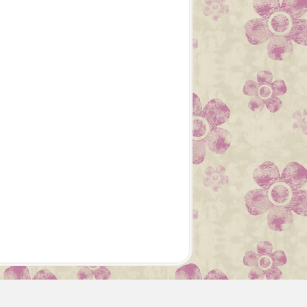
CANVAS WORKSPACE
BROTHER
BROTHER FRANCE
SCAN N CUT
SDX
CM
APPRENDRE
COMPRENDRE
SÉRIE D'ÉTÉ