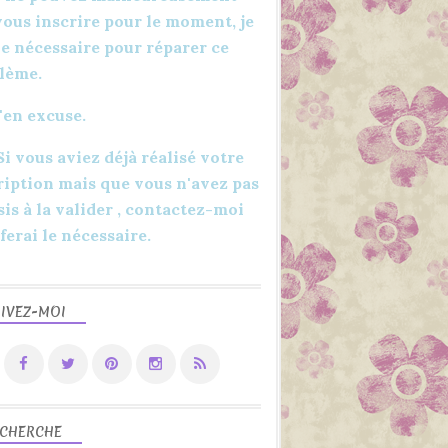
CANVAS WORKSPACE
vous inscrire pour le moment, je
SÉRIE D'ÉTÉ
 le nécessaire pour réparer ce
JUILLET
lème.
AOÛT
'en excuse.
2023
MOTIF
 Si vous aviez déjà réalisé votre
DESSIN
ription mais que vous n'avez pas
sis à la valider , contactez-moi
 ferai le nécessaire.
IVEZ-MOI
SÉRIE D'ÉTÉ
2023
JUILLET
AOÛT
CAHIER DE VACANCES
CHERCHE