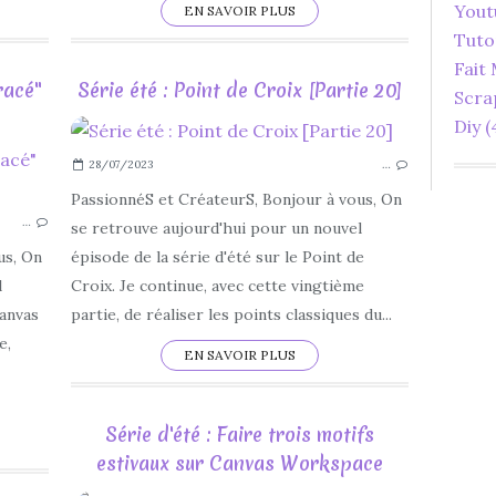
Yout
EN SAVOIR PLUS
Tuto
Fait
racé"
Série été : Point de Croix [Partie 20]
Scra
Diy
(
28/07/2023
…
2023
EXERCICE
PassionnéS et CréateurS, Bonjour à vous, On
…
CAHIER DE VACANCES
se retrouve aujourd'hui pour un nouvel
SÉRIE D'ÉTÉ
us, On
épisode de la série d'été sur le Point de
CANVAS WORKSPACE
l
Croix. Je continue, avec cette vingtième
BROTHER
anvas
partie, de réaliser les points classiques du...
SCAN N CUT
e,
EN SAVOIR PLUS
CM
SDX
Série d'été : Faire trois motifs
estivaux sur Canvas Workspace