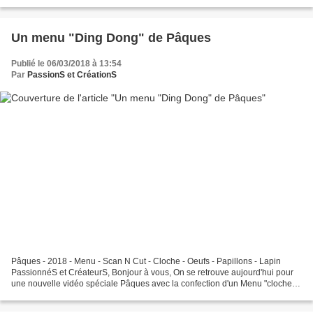
Pâques. Trois petits Nail Art de Pâques! J'adore...
Un menu "Ding Dong" de Pâques
Publié le 06/03/2018 à 13:54
Par
PassionS et CréationS
Pâques - 2018 - Menu - Scan N Cut - Cloche - Oeufs - Papillons - Lapin
PassionnéS et CréateurS, Bonjour à vous, On se retrouve aujourd'hui pour
une nouvelle vidéo spéciale Pâques avec la confection d'un Menu "cloche
de Pâques" réalisé avec la Scan N Cut....