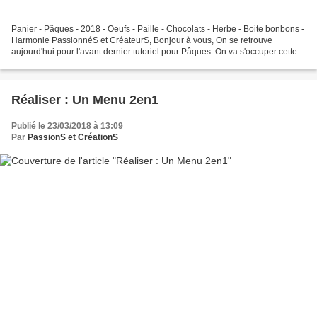
Panier - Pâques - 2018 - Oeufs - Paille - Chocolats - Herbe - Boite bonbons -
Harmonie PassionnéS et CréateurS, Bonjour à vous, On se retrouve
aujourd'hui pour l'avant dernier tutoriel pour Pâques. On va s'occuper cette
semaine de la réalisation des Paniers...
Réaliser : Un Menu 2en1
Publié le 23/03/2018 à 13:09
Par
PassionS et CréationS