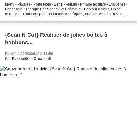
Menu - Pâques - Porte Nom - 2en1 - Vellum - Phrase positive - Etiquettes -
Banderole - Triangle PassionnéS et CréateurS, Bonjour à vous, On se
retrouve aujourd'hui pour un tutoriel de Pâques, une fois de plus, il s'agit
d'un menu mais il est 2en1 comme...
{Scan N Cut} Réaliser de jolies boites à
bonbons...
Publié le 20/03/2018 à 16:58
Par
PassionS et CréationS