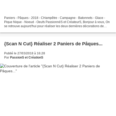
Paniers - Pâques - 2018 - CHampêtre - Campagne - Batonnets - Glace -
Pique Nique - Noeud - Oeufs PassionnéS et CréateurS, Bonjour à vous, On
se retrouve aujourd'hui pour réaliser les deux dernières décorations de
Pâques, car il s'agit des derniers tutoriels...
{Scan N Cut} Réaliser 2 Paniers de Pâques...
Publié le 27/03/2018 à 16:28
Par
PassionS et CréationS