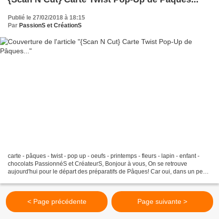
Publié le 27/02/2018 à 18:15
Par
PassionS et CréationS
carte - pâques - twist - pop up - oeufs - printemps - fleurs - lapin - enfant -
chocolats PassionnéS et CréateurS, Bonjour à vous, On se retrouve
aujourd'hui pour le départ des préparatifs de Pâques! Car oui, dans un peu
plus d'un mois, il y a Pâques....
< Page précédente
Page suivante >