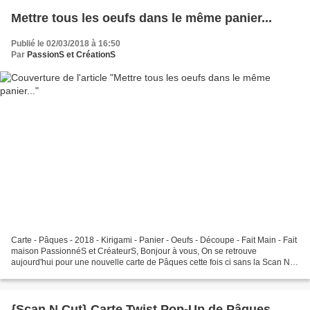
Mettre tous les oeufs dans le même panier...
Publié le 02/03/2018 à 16:50
Par
PassionS et CréationS
Carte - Pâques - 2018 - Kirigami - Panier - Oeufs - Découpe - Fait Main - Fait
maison PassionnéS et CréateurS, Bonjour à vous, On se retrouve
aujourd'hui pour une nouvelle carte de Pâques cette fois ci sans la Scan N
Cut pour que tout le monde puisse...
{Scan N Cut} Carte Twist Pop-Up de Pâques...