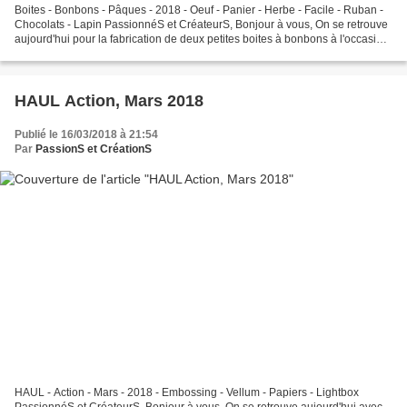
Boites - Bonbons - Pâques - 2018 - Oeuf - Panier - Herbe - Facile - Ruban -
Chocolats - Lapin PassionnéS et CréateurS, Bonjour à vous, On se retrouve
aujourd'hui pour la fabrication de deux petites boites à bonbons à l'occasion
de Pâques. Une se compose...
HAUL Action, Mars 2018
Publié le 16/03/2018 à 21:54
Par
PassionS et CréationS
HAUL - Action - Mars - 2018 - Embossing - Vellum - Papiers - Lightbox
PassionnéS et CréateurS, Bonjour à vous, On se retrouve aujourd'hui avec