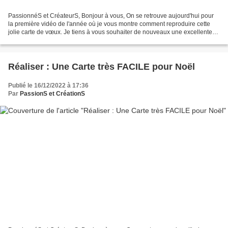
PassionnéS et CréateurS, Bonjour à vous, On se retrouve aujourd'hui pour
la première vidéo de l'année où je vous montre comment reproduire cette
jolie carte de vœux. Je tiens à vous souhaiter de nouveaux une excellente
année 2023, qu'elle soit heureuse...
Réaliser : Une Carte très FACILE pour Noël
Publié le 16/12/2022 à 17:36
Par
PassionS et CréationS