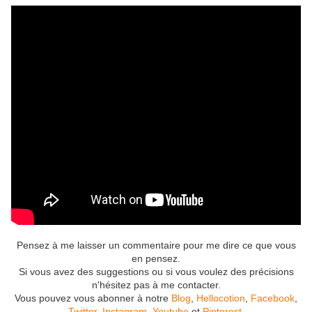
Pensez à me laisser un commentaire pour me dire ce que vous
en pensez.
Si vous avez des suggestions ou si vous voulez des précisions
n'hésitez pas à me contacter.
Vous pouvez vous abonner à notre
Blog
,
Hellocotion
,
Facebook
,
Twitter
,
Instagram
,
Youtube
et
Pinterest
.