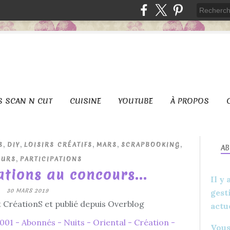
S SCAN N CUT
CUISINE
YOUTUBE
À PROPOS
,
,
,
,
,
S
DIY
LOISIRS CRÉATIFS
MARS
SCRAPBOOKING
A
,
URS
PARTICIPATIONS
ations au concours...
Il y
30 MARS 2019
gest
 CréationS et publié depuis Overblog
actu
Vous