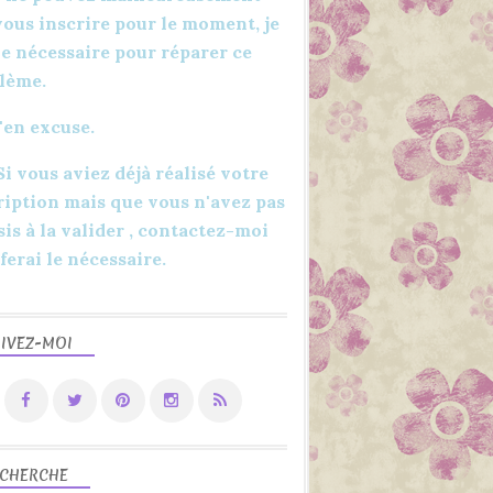
vous inscrire pour le moment, je
 le nécessaire pour réparer ce
lème.
'en excuse.
 Si vous aviez déjà réalisé votre
ription mais que vous n'avez pas
sis à la valider , contactez-moi
 ferai le nécessaire.
IVEZ-MOI
CHERCHE