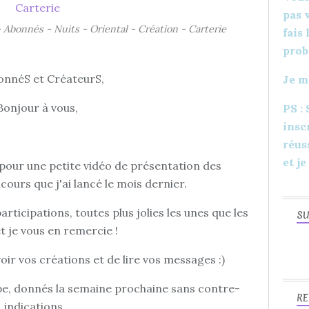
pas 
- Abonnés - Nuits - Oriental - Création - Carterie
fais
prob
onnéS et CréateurS,
Je m
Bonjour à vous,
PS :
insc
réus
et je
pour une petite vidéo de présentation des
cours que j'ai lancé le mois dernier.
rticipations, toutes plus jolies les unes que les
SU
t je vous en remercie !
voir vos créations et de lire vos messages :)
ipe, donnés la semaine prochaine sans contre-
RE
indications...