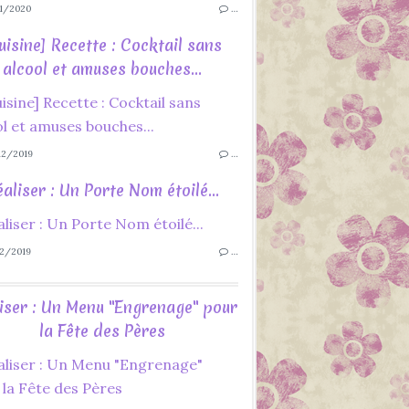
1/2020
…
uisine] Recette : Cocktail sans
alcool et amuses bouches...
2/2019
…
aliser : Un Porte Nom étoilé...
2/2019
…
iser : Un Menu "Engrenage" pour
la Fête des Pères