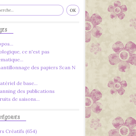
GES
pos...
ologique, ce n'est pas
ématique...
hantillonnage des papiers Scan N
tériel de base...
lanning des publications
ruits de saisons...
TÉGORIES
rs Créatifs
(654)