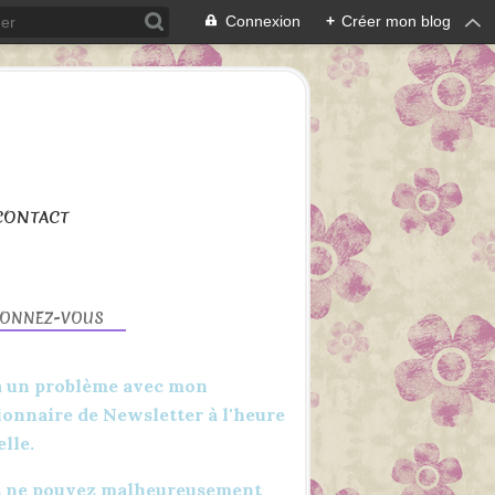
Connexion
+
Créer mon blog
CONTACT
BONNEZ-VOUS
 a un problème avec mon
ionnaire de Newsletter à l'heure
elle.
 ne pouvez malheureusement