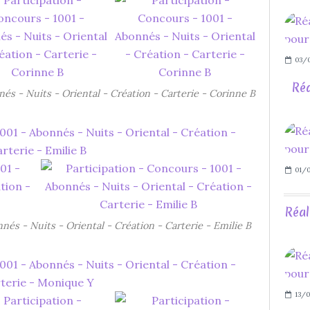
03/
Réa
nés - Nuits - Oriental - Création - Carterie - Corinne B
01/
Réal
nés - Nuits - Oriental - Création - Carterie - Emilie B
13/0