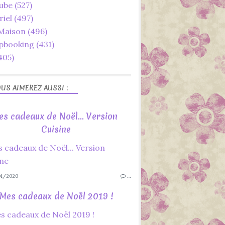
ube
(527)
riel
(497)
 Maison
(496)
pbooking
(431)
405)
US AIMEREZ AUSSI :
es cadeaux de Noël... Version
Cuisine
1/2020
…
Mes cadeaux de Noël 2019 !