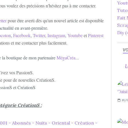
Yout
ous voulez des précisions n'hésitez pas à me contacter.
Tuto
Fait
tter
pour être averti dès qu'un nouvel article est disponible
Scra
'actualité en avant-première.
Diy
(
ocoton
,
Facebook
,
Twitter
,
Instagram
,
Youtube
et
Pinterest
ations et me contacter plus facilement.
VO
er la boutique de mon partenaire
MégaCréa
...
L
ivez vos PassionS.
e pour de nouvelles CréationS.
ssionS et CréationS
19/0
atégorie CréationS :