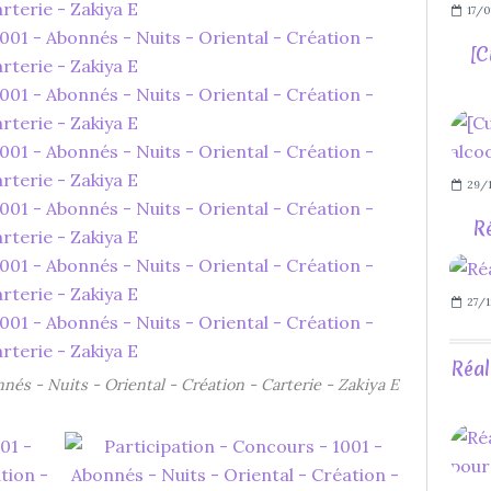
17/0
[C
29/1
Ré
27/1
Réal
nés - Nuits - Oriental - Création - Carterie - Zakiya E