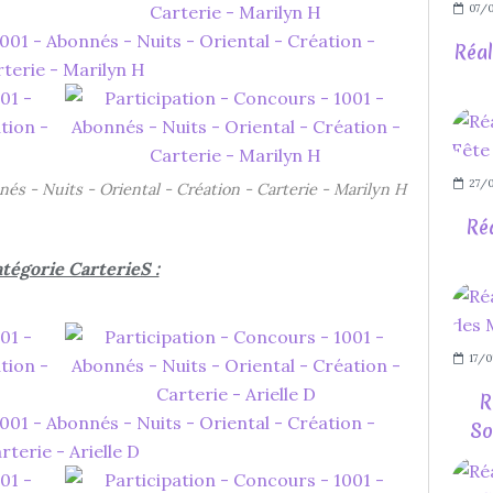
07/
Réal
27/0
nés - Nuits - Oriental - Création - Carterie - Marilyn H
Ré
atégorie CarterieS :
17/0
R
So