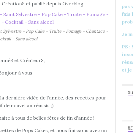
 CréationS et publié depuis Overblog
pas 
fais
prob
nt Sylvestre - Pop Cake - Truite - Fomage - Chantaco -
Je m
cktail - Sans alcool
PS :
insc
onnéS et CréateurS,
réus
et je
Bonjour à vous,
SU
la dernière vidéo de l'année, des recettes pour
if de nouvel an réussis ;)
ite à tous de belles fêtes de fin d'année !
RE
ttes de Pops Cakes, et nous finissons avec un