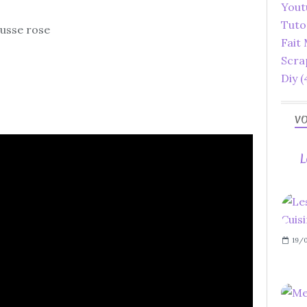
Yout
Tuto
usse rose
Fait
Scra
Diy
(
VO
L
19/0