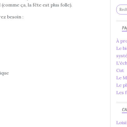
 (comme ça, la fête est plus folle).
rez besoin :
PA
À pro
Le bi
syst
L'éc
Cut
ique
Le Ma
Le p
Les f
CA
Loisi