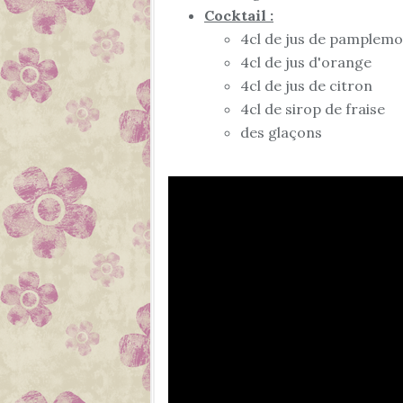
Cocktail :
4cl de jus de pamplemo
4cl de jus d'orange
4cl de jus de citron
4cl de sirop de fraise
des glaçons