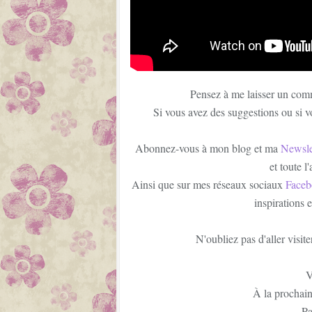
Pensez à me laisser un com
Si vous avez des suggestions ou si v
Abonnez-vous à mon blog et ma
Newsle
et toute l
Ainsi que sur mes réseaux sociaux
Faceb
inspirations 
N'oubliez pas d'aller visit
V
À la prochain
Pa