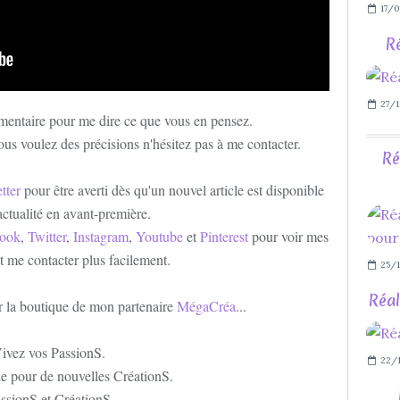
17/0
Ré
27/1
mentaire pour me dire ce que vous en pensez.
ous voulez des précisions n'hésitez pas à me contacter.
Ré
tter
pour être averti dès qu'un nouvel article est disponible
'actualité en avant-première.
ook
,
Twitter
,
Instagram
,
Youtube
et
Pinterest
pour voir mes
et me contacter plus facilement.
25/1
Réal
er la boutique de mon partenaire
MégaCréa
...
ivez vos PassionS.
22/
e pour de nouvelles CréationS.
ssionS et CréationS