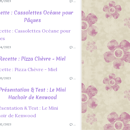
5/2023
…
ette : Cassolettes Océane pour
Pâques
4/2023
…
Recette : Pizza Chèvre - Miel
3/2023
…
Présentation & Test : Le Mini
Hachoir de Kenwood
02/2023
…