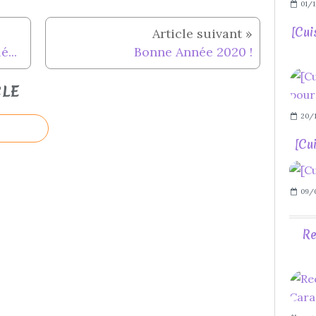
01/1
[Cui
...
Bonne Année 2020 !
CLE
20/1
[Cui
09/
Re