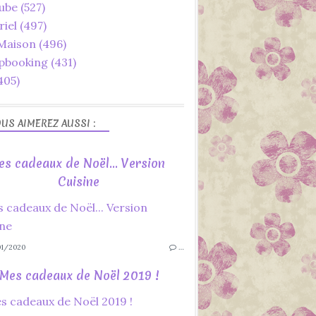
ube
(527)
riel
(497)
 Maison
(496)
pbooking
(431)
405)
US AIMEREZ AUSSI :
es cadeaux de Noël... Version
Cuisine
1/2020
…
Mes cadeaux de Noël 2019 !