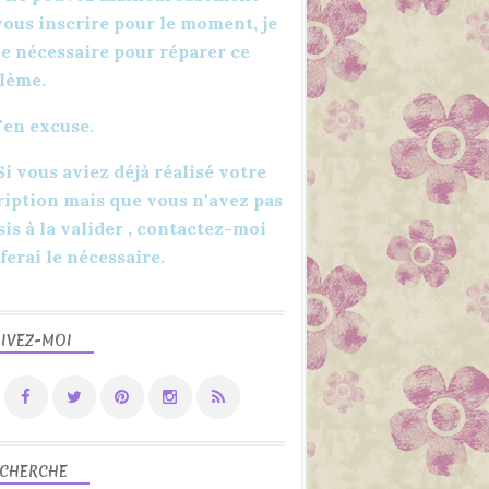
vous inscrire pour le moment, je
 le nécessaire pour réparer ce
lème.
'en excuse.
 Si vous aviez déjà réalisé votre
ription mais que vous n'avez pas
sis à la valider , contactez-moi
 ferai le nécessaire.
IVEZ-MOI
CHERCHE