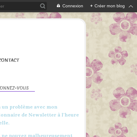
Connexion
+
Créer mon blog
CONTACT
BONNEZ-VOUS
 a un problème avec mon
ionnaire de Newsletter à l'heure
elle.
 ne pouvez malheureusement