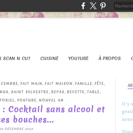
S SCAN N CUT
CUISINE
YOUTUBE
À PROPOS
,
,
,
,
,
ÉCEMBRE
FAIT MAIN
FAIT MAISON
FAMILLE
FÊTE
A
,
,
,
,
,
NUS
SAINT SYLVESTRE
REPAS
RECETTE
TABLE
,
,
TORIEL
YOUTUBE
NOUVEL AN
Il y
 : Cocktail sans alcool et
gest
es bouches...
actu
29 DÉCEMBRE 2019
Vous