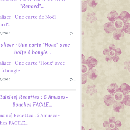
"Renard"...
2/2020
…
aliser : Une carte "Houx" avec
boite à bougie...
2/2020
…
Cuisine] Recettes : 5 Amuses-
Bouches FACILE...