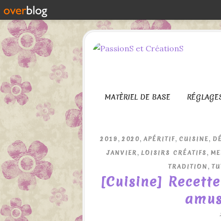
MATÈRIEL DE BASE
RÉGLAGE
,
,
,
,
2019
2020
APÉRITIF
CUISINE
D
,
,
JANVIER
LOISIRS CRÉATIFS
ME
,
TRADITION
TU
[Cuisine] Recette
amus