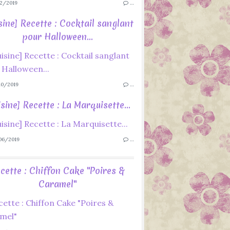
2/2019
…
sine] Recette : Cocktail sanglant
pour Halloween...
0/2019
…
sine] Recette : La Marquisette...
06/2019
…
cette : Chiffon Cake "Poires &
Caramel"