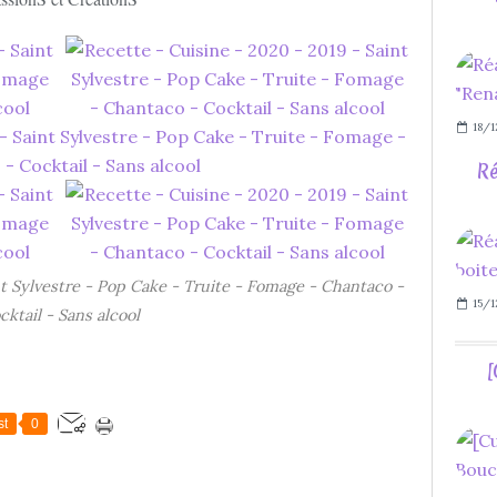
18/1
Ré
nt Sylvestre - Pop Cake - Truite - Fomage - Chantaco -
15/1
cktail - Sans alcool
[
st
0