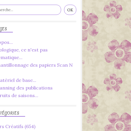
GES
pos...
ologique, ce n'est pas
ématique...
hantillonnage des papiers Scan N
tériel de base...
lanning des publications
ruits de saisons...
TÉGORIES
rs Créatifs
(654)