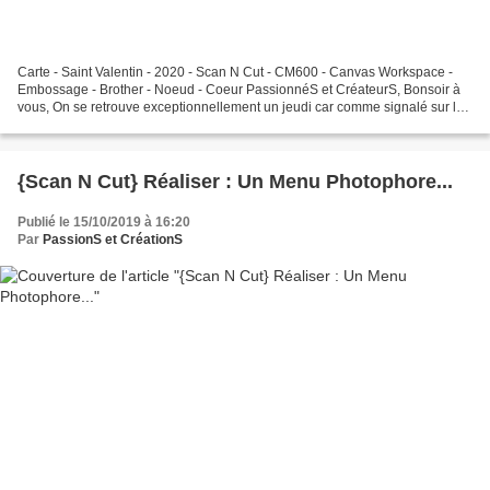
Carte - Saint Valentin - 2020 - Scan N Cut - CM600 - Canvas Workspace -
Embossage - Brother - Noeud - Coeur PassionnéS et CréateurS, Bonsoir à
vous, On se retrouve exceptionnellement un jeudi car comme signalé sur les
réseaux, je me suis tombée une planche...
{Scan N Cut} Réaliser : Un Menu Photophore...
Publié le 15/10/2019 à 16:20
Par
PassionS et CréationS