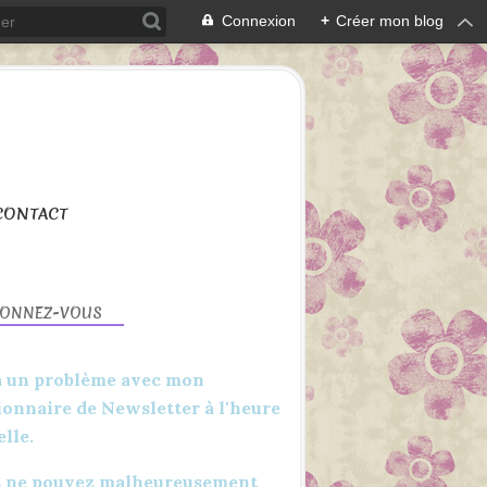
Connexion
+
Créer mon blog
CONTACT
BONNEZ-VOUS
 a un problème avec mon
ionnaire de Newsletter à l'heure
elle.
CANVAS WORKSPACE
SCAN N CUT
 ne pouvez malheureusement