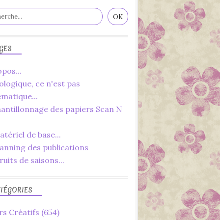
SÉRIE D'ÉTÉ
LOISIRS CRÉATIFS
IDÉES
YOUTUBE
GES
pos...
ologique, ce n'est pas
ématique...
POINT DE CROIX
hantillonnage des papiers Scan N
SÉRIE D'ÉTÉ
2022
tériel de base...
JUILLET
lanning des publications
AOÛT
ruits de saisons...
LOISIRS CRÉATIFS
DIY
TÉGORIES
DÉBUTANT
FACILE
rs Créatifs
(654)