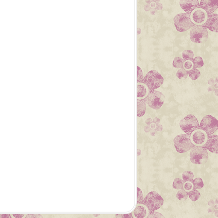
POINT CLASSIQUE
POINT CLASSIQUE
POINT DE CROIX
FACILE
DÉBUTANT
SÉRIE D'ÉTÉ
CHOUETTE
ATTRAPE RÊVE
JUILLET