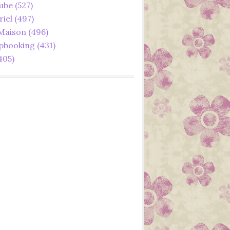
ube
(527)
riel
(497)
 Maison
(496)
pbooking
(431)
405)
2022
JUILLET
AOÛT
CANVAS WORKSPACE
BROTHER
BROTHER FRANCE
SCAN N CUT
APPRENDRE
COMPRENDRE