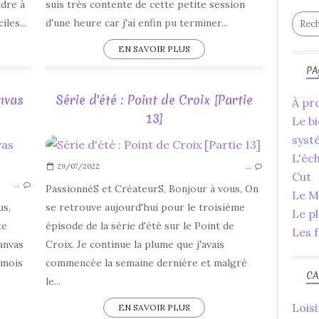
TUTORIEL
dre à
suis très contente de cette petite session
YOUTUBE
les...
d'une heure car j'ai enfin pu terminer...
LOISIRS CRÉATIFS
EN SAVOIR PLUS
PA
anvas
Série d'été : Point de Croix [Partie
À pro
13]
Le bi
syst
CANVAS WORKSPACE
L'éc
29/07/2022
…
SCAN N CUT
Cut
…
2022
PassionnéS et CréateurS, Bonjour à vous, On
Le Ma
LOISIRS CRÉATIFS
us,
se retrouve aujourd'hui pour le troisième
Le p
IDÉES
te
épisode de la série d'été sur le Point de
Les f
SCRAP
anvas
Croix. Je continue la plume que j'avais
SCRAPBOOKING
 mois
commencée la semaine dernière et malgré
CA
ONGLETS
le...
MOTIFS
Loisi
EN SAVOIR PLUS