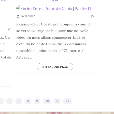
15/07/2022
…
SÉRIE D'ÉTÉ
JUILLET
PassionnéS et CréateurS, Bonjour à vous, On
…
AOÛT
se retrouve aujourd'hui pour une nouvelle
2022
us, On
vidéo où nous allons commencer la série
CANVAS WORKSPACE
elle
d'été du Point de Croix. Nous continuons
SCAN N CUT
ien
ensemble le point de croix "Chouette /
DÉCOUPE
 totale
Attrape...
FACILE
EN SAVOIR PLUS
INTERMÉDIAIRE
20
5
6
7
8
9
10
>
>>