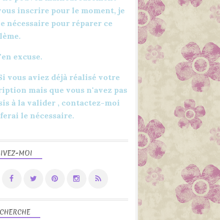
TUTORIEL
vous inscrire pour le moment, je
YOUTUBE
 le nécessaire pour réparer ce
FACILE
lème.
INTERMÉDIAIRE
'en excuse.
DIFFICILE
MOTIF
 Si vous aviez déjà réalisé votre
RENTRÉE
ription mais que vous n'avez pas
sis à la valider , contactez-moi
 ferai le nécessaire.
IVEZ-MOI
POINT CLASSIQUE
POINT DE CROIX
FACILE
DÉBUTANT
2022
CHERCHE