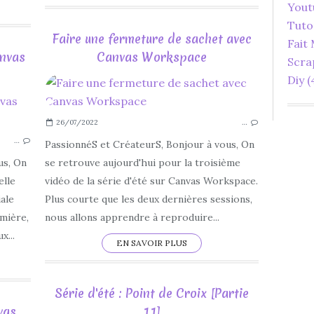
Yout
Tuto
Faire une fermeture de sachet avec
Fait
anvas
Canvas Workspace
Scra
Diy
(
CANVAS WORKSPACE
26/07/2022
…
FACILE
…
INTERMÉDIAIRE
PassionnéS et CréateurS, Bonjour à vous, On
DIFFICILE
us, On
se retrouve aujourd'hui pour la troisième
MOTIF
elle
vidéo de la série d'été sur Canvas Workspace.
MOTIFS
iale
Plus courte que les deux dernières sessions,
DESSIN
mière,
nous allons apprendre à reproduire...
SCAN N CUT
x...
EN SAVOIR PLUS
JUILLET
Série d'été : Point de Croix [Partie
vas
11]