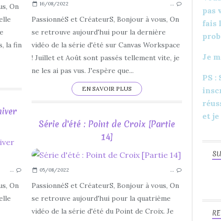
16/08/2022
…
TUTORIEL
us, On
pas 
CHOUETTE
elle
PassionnéS et CréateurS, Bonjour à vous, On
fais
ATTRAPE RÊVE
le
se retrouve aujourd'hui pour la dernière
prob
PLUMES
 la fin
vidéo de la série d'été sur Canvas Workspace
Je m
FACILE
! Juillet et Août sont passés tellement vite, je
DÉBUTANT
ne les ai pas vus. J'espère que...
PS :
LOISIRS CRÉATIFS
EN SAVOIR PLUS
insc
réus
iver
et je
Série d'été : Point de Croix [Partie
14]
CANVAS WORKSPACE
SU
MOTIFS
…
05/08/2022
…
DESSIN
FACILE
us, On
PassionnéS et CréateurS, Bonjour à vous, On
INTERMÉDIAIRE
elle
se retrouve aujourd'hui pour la quatrième
SCAN N CUT
vidéo de la série d'été du Point de Croix. Je
RE