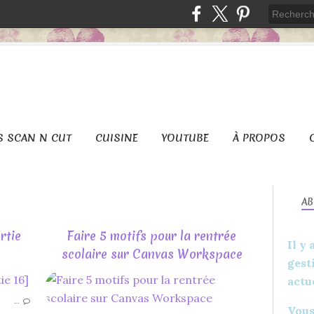
S SCAN N CUT
CUISINE
YOUTUBE
À PROPOS
A
rtie
Faire 5 motifs pour la rentrée
Il y
scolaire sur Canvas Workspace
gest
actu
POINT CLASSIQUE
…
POINT DE CROIX
Vous