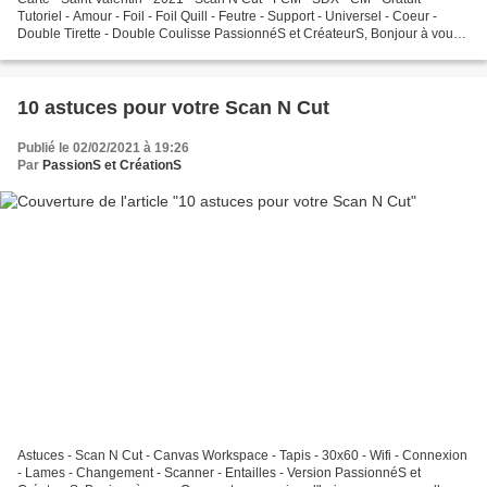
Tutoriel - Amour - Foil - Foil Quill - Feutre - Support - Universel - Coeur -
Double Tirette - Double Coulisse PassionnéS et CréateurS, Bonjour à vous,
On se retrouve enfin pour une...
10 astuces pour votre Scan N Cut
Publié le 02/02/2021 à 19:26
Par
PassionS et CréationS
Astuces - Scan N Cut - Canvas Workspace - Tapis - 30x60 - Wifi - Connexion
- Lames - Changement - Scanner - Entailles - Version PassionnéS et