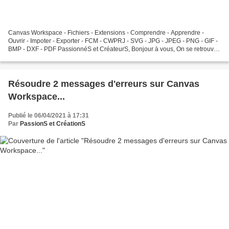
Canvas Workspace - Fichiers - Extensions - Comprendre - Apprendre -
Ouvrir - Impoter - Exporter - FCM - CWPRJ - SVG - JPG - JPEG - PNG - GIF -
BMP - DXF - PDF PassionnéS et CréateurS, Bonjour à vous, On se retrouve
aujourd'hui pour une nouvelle vidéo...
Résoudre 2 messages d'erreurs sur Canvas
Workspace...
Publié le 06/04/2021 à 17:31
Par
PassionS et CréationS