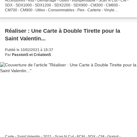
Accessoires - Kits - Démarrage - Outils - Indispensable - Scan N Cut - CM -
SDX - SDX1000 - SDX1200 - SDX2200 - SDX900 - CM300 - CM600 -
CM700 - CM900 - Utiles - Consommables - Flex - Carterie - Vinyle
PassionnéS et CréateurS, Bonjour à vous, On se retrouve...
Réaliser : Une Carte à Double Tirette pour la
Saint Valentin...
Publié le 10/02/2021 à 18:37
Par
PassionS et CréationS
Carte - Saint Valentin - 2021 - Scan N Cut - FCM - SDX - CM - Gratuit -