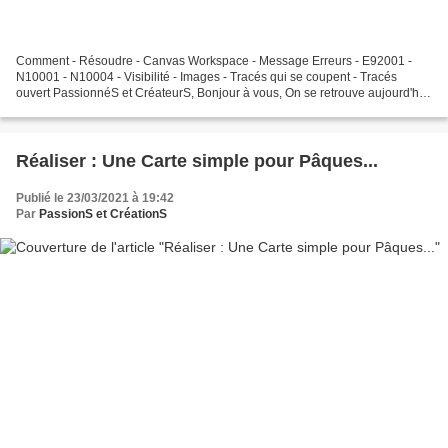
Comment - Résoudre - Canvas Workspace - Message Erreurs - E92001 -
N10001 - N10004 - Visibilité - Images - Tracés qui se coupent - Tracés
ouvert PassionnéS et CréateurS, Bonjour à vous, On se retrouve aujourd'hui
pour une nouvelle vidéo dans laquelle...
Réaliser : Une Carte simple pour Pâques...
Publié le 23/03/2021 à 19:42
Par
PassionS et CréationS