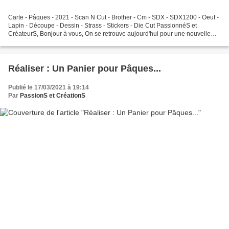
Carte - Pâques - 2021 - Scan N Cut - Brother - Cm - SDX - SDX1200 - Oeuf -
Lapin - Découpe - Dessin - Strass - Stickers - Die Cut PassionnéS et
CréateurS, Bonjour à vous, On se retrouve aujourd'hui pour une nouvelle
vidéo sur le thème de Pâques et je...
Réaliser : Un Panier pour Pâques...
Publié le 17/03/2021 à 19:14
Par
PassionS et CréationS