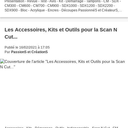
Présentation - Revue - Test - Avis - Kit - Demarrage - Tampons - CM - SDX -
CM300 - CM600 - CM700 - CM900 - SDX1000 - SDX1200 - SDX2200 -
SDX900 - Bloc - Acrylique - Encres - Découpes PassionnéS et CréateurS,
Bonjour à vous, On se retrouve aujourd'hui...
Les Accessoires, Kits et Outils pour la Scan N
Cut...
Publié le 16/02/2021 à 17:05
Par
PassionS et CréationS