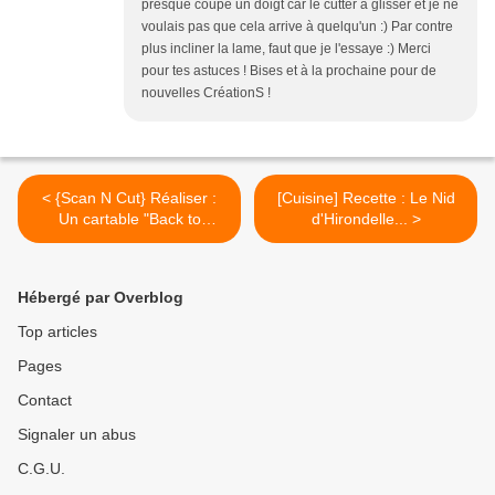
presque coupé un doigt car le cutter à glisser et je ne
voulais pas que cela arrive à quelqu'un :) Par contre
plus incliner la lame, faut que je l'essaye :) Merci
pour tes astuces ! Bises et à la prochaine pour de
nouvelles CréationS !
< {Scan N Cut} Réaliser :
[Cuisine] Recette : Le Nid
Un cartable "Back to
d'Hirondelle... >
School"...
Hébergé par Overblog
Top articles
Pages
Contact
Signaler un abus
C.G.U.