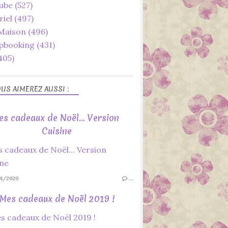
ube
(527)
riel
(497)
 Maison
(496)
pbooking
(431)
405)
US AIMEREZ AUSSI :
es cadeaux de Noël... Version
Cuisine
1/2020
…
Mes cadeaux de Noël 2019 !