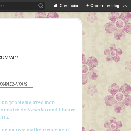
Connexion
+
Créer mon blog
CONTACT
BONNEZ-VOUS
 a un problème avec mon
ionnaire de Newsletter à l'heure
elle.
 ne pouvez malheureusement