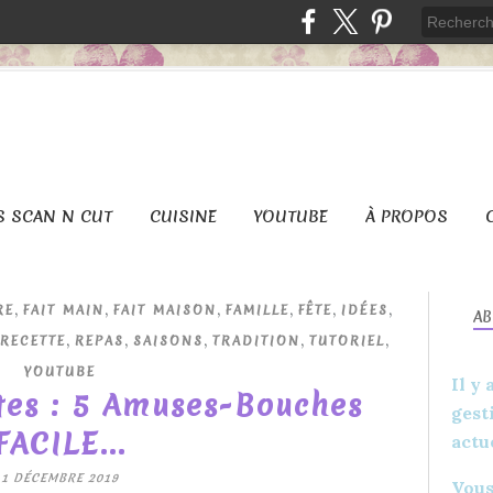
S SCAN N CUT
CUISINE
YOUTUBE
À PROPOS
,
,
,
,
,
,
RE
FAIT MAIN
FAIT MAISON
FAMILLE
FÊTE
IDÉES
A
,
,
,
,
,
RECETTE
REPAS
SAISONS
TRADITION
TUTORIEL
YOUTUBE
Il y
ttes : 5 Amuses-Bouches
gest
FACILE...
actu
1 DÉCEMBRE 2019
Vous