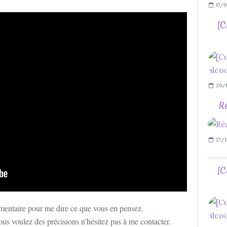
17/0
[C
29/1
Ré
27/1
[C
mentaire pour me dire ce que vous en pensez.
ous voulez des précisions n'hésitez pas à me contacter.