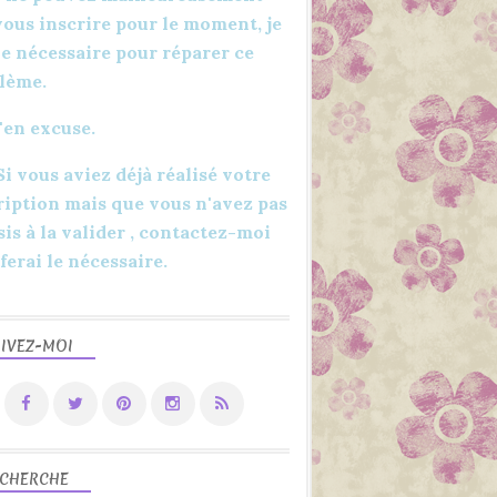
vous inscrire pour le moment, je
 le nécessaire pour réparer ce
lème.
'en excuse.
 Si vous aviez déjà réalisé votre
ription mais que vous n'avez pas
sis à la valider , contactez-moi
 ferai le nécessaire.
IVEZ-MOI
CHERCHE