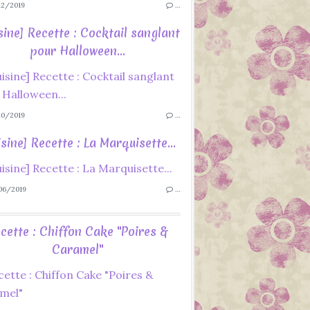
2/2019
…
sine] Recette : Cocktail sanglant
pour Halloween...
0/2019
…
sine] Recette : La Marquisette...
06/2019
…
cette : Chiffon Cake "Poires &
Caramel"