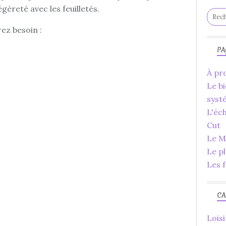
légèreté avec les feuilletés.
rez besoin :
PA
À pro
Le bi
syst
L'éc
Cut
Le Ma
Le p
Les f
CA
Loisi