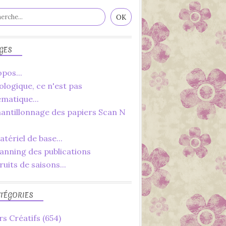
GES
pos...
ologique, ce n'est pas
ématique...
hantillonnage des papiers Scan N
tériel de base...
lanning des publications
ruits de saisons...
TÉGORIES
rs Créatifs
(654)