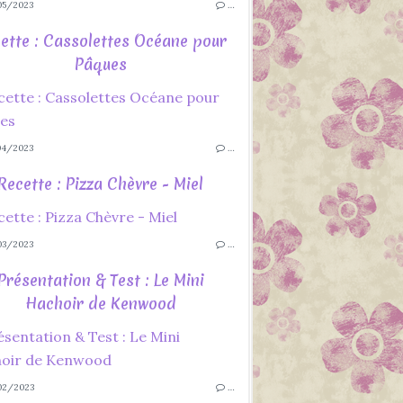
5/2023
…
ette : Cassolettes Océane pour
Pâques
4/2023
…
Recette : Pizza Chèvre - Miel
3/2023
…
Présentation & Test : Le Mini
Hachoir de Kenwood
02/2023
…