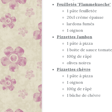
Feuilletés "Flammekueche"
1 pâte feuilletée
20cl crème épaisse
lardons fumés
1 oignon
Pizzettes Jambon
1 pâte à pizza
1 boite de sauce tomate 
100g de râpé
olives noires
Pizzettes chèvre
1 pâte à pizza
1 oignon
100g de râpé
1 bûche de chèvre