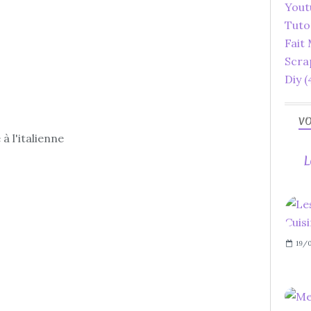
Yout
Tuto
Fait
Scra
Diy
(
VO
à l'italienne
L
19/0