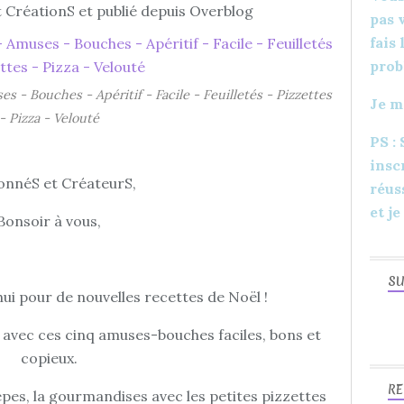
 CréationS et publié depuis Overblog
pas 
fais
prob
s - Bouches - Apéritif - Facile - Feuilletés - Pizzettes
Je m
- Pizza - Velouté
PS :
insc
onnéS et CréateurS,
réus
et je
Bonsoir à vous,
SU
ui pour de nouvelles recettes de Noël !
 avec ces cinq amuses-bouches faciles, bons et
copieux.
RE
èpes, la gourmandises avec les petites pizzettes