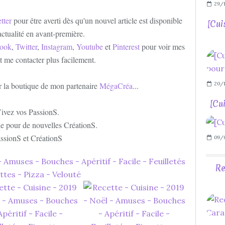
29/1
tter
pour être averti dès qu'un nouvel article est disponible
[Cui
'actualité en avant-première.
ook
,
Twitter
,
Instagram
,
Youtube
et
Pinterest
pour voir mes
et me contacter plus facilement.
20/1
er la boutique de mon partenaire
MégaCréa
...
[Cui
ivez vos PassionS.
e pour de nouvelles CréationS.
ssionS et CréationS
09/
Re