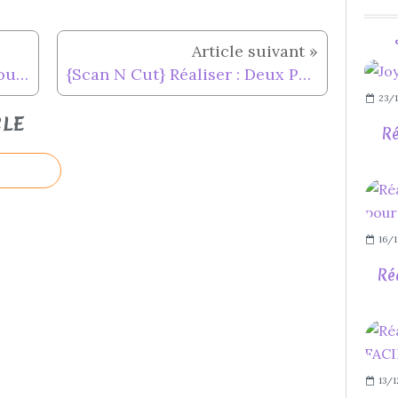
Réaliser : Un Menu FACILE pour Noël...
{Scan N Cut} Réaliser : Deux Portes Nom pour Noël...
23/1
CLE
Ré
16/1
Ré
13/1