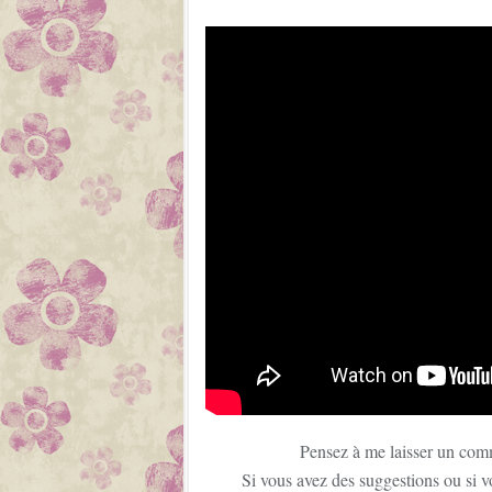
Pensez à me laisser un com
Si vous avez des suggestions ou si v