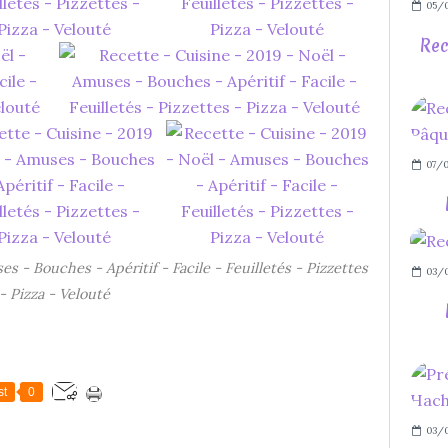
05/0
Rec
07/0
s - Bouches - Apéritif - Facile - Feuilletés - Pizzettes
03/0
- Pizza - Velouté
st
0
03/