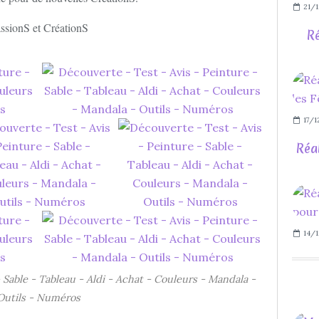
21/1
ssionS et CréationS
Ré
17/1
Réa
14/1
 Sable - Tableau - Aldi - Achat - Couleurs - Mandala -
Outils - Numéros