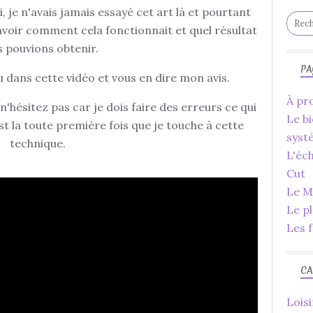
, je n'avais jamais essayé cet art là et pourtant
voir comment cela fonctionnait et quel résultat
 pouvions obtenir.
PA
u dans cette vidéo et vous en dire mon avis.
À pro
n'hésitez pas car je dois faire des erreurs ce qui
Le bi
st la toute première fois que je touche à cette
syst
technique.
L'éc
Cut
Le Ma
Le p
Les f
CA
Loisi