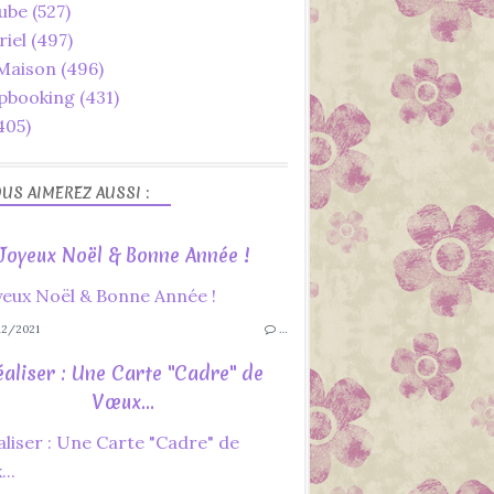
ube
(527)
riel
(497)
 Maison
(496)
pbooking
(431)
405)
US AIMEREZ AUSSI :
Joyeux Noël & Bonne Année !
2/2021
…
éaliser : Une Carte "Cadre" de
Vœux...