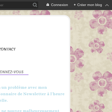
Connexion
+
Créer mon blog
CONTACT
BONNEZ-VOUS
 a un problème avec mon
ionnaire de Newsletter à l'heure
elle.
 ne pouvez malheureusement