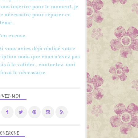
vous inscrire pour le moment, je
 le nécessaire pour réparer ce
lème.
'en excuse.
 Si vous aviez déjà réalisé votre
ription mais que vous n'avez pas
sis à la valider , contactez-moi
 ferai le nécessaire.
IVEZ-MOI
CHERCHE