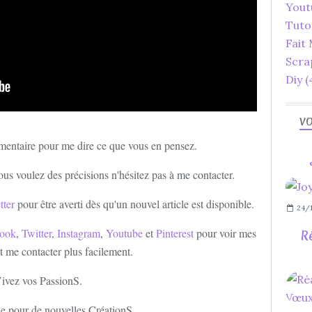
Yout
Tuto
Fait
Scra
Diy
(
VO
mentaire pour me dire ce que vous en pensez.
ous voulez des précisions n'hésitez pas à me contacter.
tter
pour être averti dès qu'un nouvel article est disponible.
24/1
ook
,
Twitter
,
Instagram
,
Youtube
et
Pinterest
pour voir mes
R
et me contacter plus facilement.
ivez vos PassionS.
e pour de nouvelles CréationS.