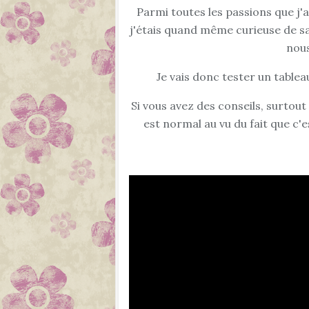
Parmi toutes les passions que j'ai
j'étais quand même curieuse de sa
nous
Je vais donc tester un tablea
Si vous avez des conseils, surtout 
est normal au vu du fait que c'e