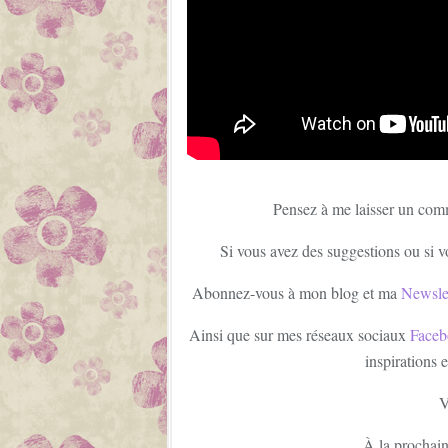
Pensez à me laisser un com
Si vous avez des suggestions ou si v
Abonnez-vous à mon blog et ma
Newsle
Ainsi que sur mes réseaux sociaux
Faceb
inspirations 
V
À la prochain