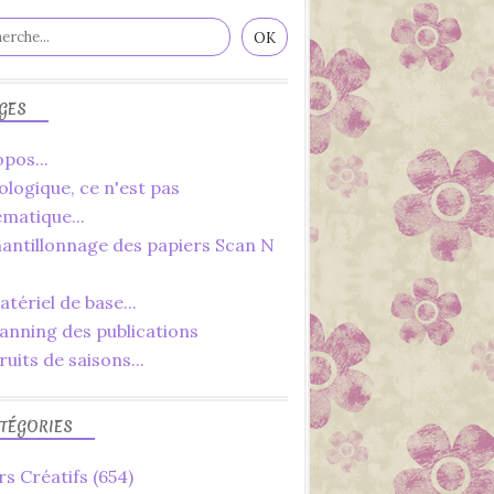
GES
pos...
ologique, ce n'est pas
ématique...
hantillonnage des papiers Scan N
tériel de base...
lanning des publications
ruits de saisons...
TÉGORIES
rs Créatifs
(654)