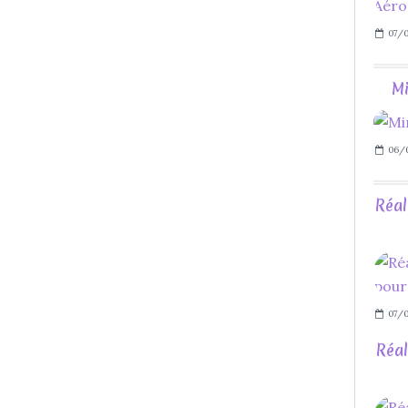
07/0
Mi
06/0
Réal
07/
Réal