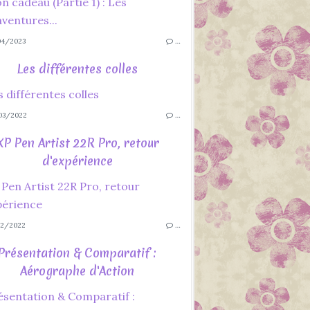
4/2023
…
Les différentes colles
03/2022
…
XP Pen Artist 22R Pro, retour
d'expérience
2/2022
…
Présentation & Comparatif :
Aérographe d'Action