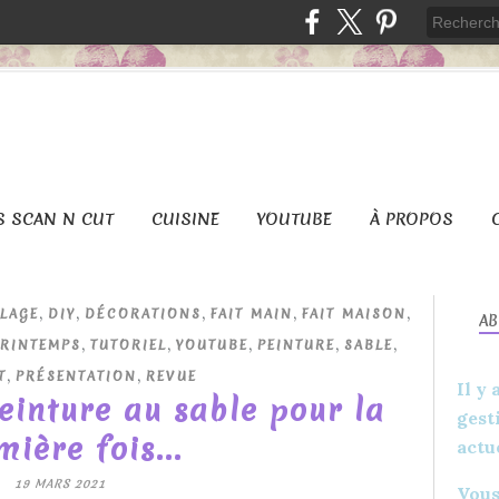
S SCAN N CUT
CUISINE
YOUTUBE
À PROPOS
,
,
,
,
,
LAGE
DIY
DÉCORATIONS
FAIT MAIN
FAIT MAISON
A
,
,
,
,
,
PRINTEMPS
TUTORIEL
YOUTUBE
PEINTURE
SABLE
,
,
T
PRÉSENTATION
REVUE
Il y
einture au sable pour la
gest
ière fois...
actu
19 MARS 2021
Vous