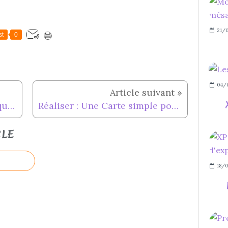
21/0
st
0
04/
Réaliser : Un Panier pour Pâques...
Réaliser : Une Carte simple pour Pâques...
CLE
18/0