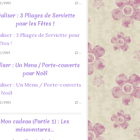
2/2021
…
aliser : 3 Pliages de Serviette
pour les Fêtes !
2/2021
…
liser : Un Menu / Porte-couverts
pour Noël
2/2021
…
Mon cadeau (Partie 1) : Les
mésaventures...