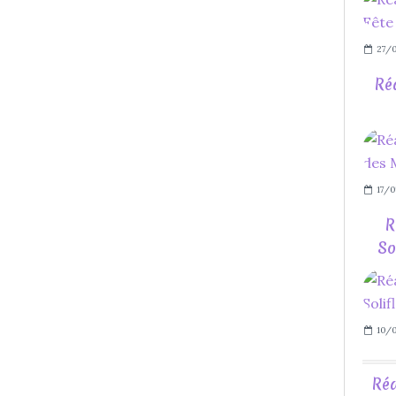
27/0
Ré
17/0
R
So
10/0
Réa