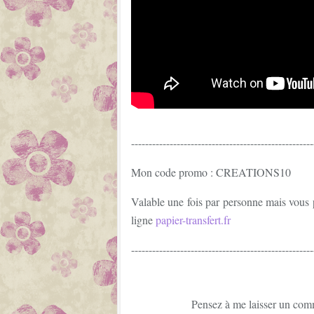
----------------------------------------------------
Mon code promo : CREATIONS10
Valable une fois par personne mais vous p
ligne
papier-transfert.fr
----------------------------------------------------
Pensez à me laisser un com