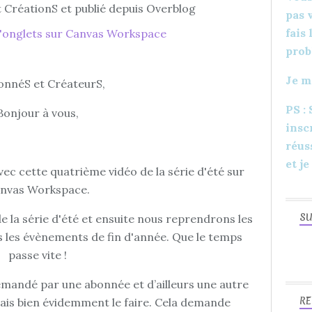
 CréationS et publié depuis Overblog
pas 
fais
prob
Je m
onnéS et CréateurS,
PS :
Bonjour à vous,
insc
réus
et je
ec cette quatrième vidéo de la série d'été sur
nvas Workspace.
SU
 la série d'été et ensuite nous reprendrons les
s les évènements de fin d'année. Que le temps
passe vite !
emandé par une abonnée et d’ailleurs une autre
RE
vais bien évidemment le faire. Cela demande