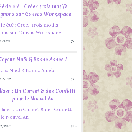
Série été : Créer trois motifs
gnons sur Canvas Workspace
8/2023
…
Joyeux Noël & Bonne Année !
2/2022
…
liser : Un Cornet & des Confetti
pour le Nouvel An
12/2022
…