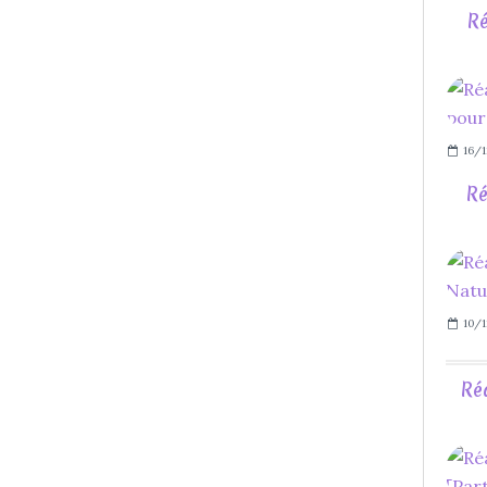
Ré
16/1
Ré
10/1
Ré