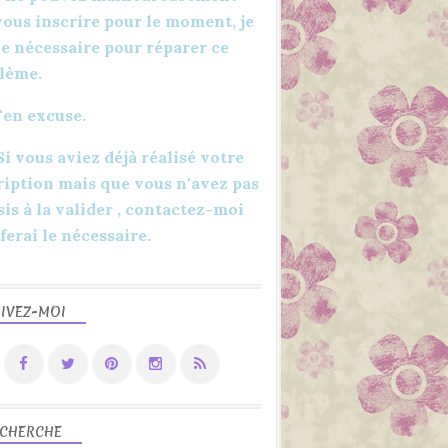
vous inscrire pour le moment, je
 le nécessaire pour réparer ce
lème.
'en excuse.
 Si vous aviez déjà réalisé votre
ription mais que vous n'avez pas
sis à la valider , contactez-moi
 ferai le nécessaire.
IVEZ-MOI
CHERCHE