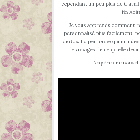
cependant un peu plus de travail
fin Aoû
Je vous apprends comment ré
personnalisé plus facilement, 
photos. La personne qui m'a dem
des images de ce qu'elle désir
J'espère une nouvelle