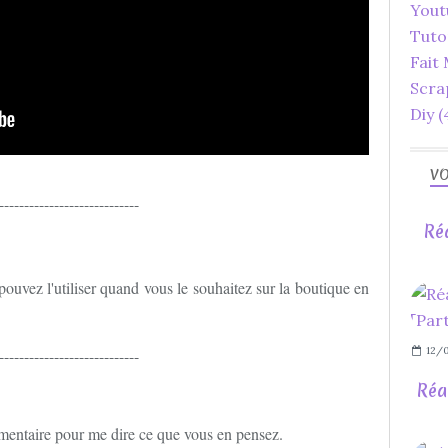
Yout
Tuto
Fait
Scra
Diy
(
VO
----------------------------
Ré
ouvez l'utiliser quand vous le souhaitez sur la boutique en
12/0
----------------------------
Réa
mentaire pour me dire ce que vous en pensez.