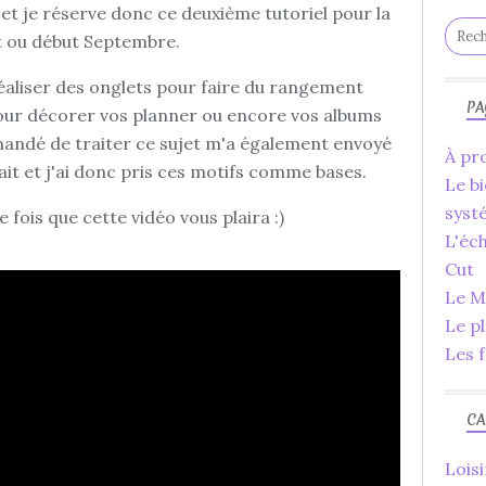
 et je réserve donc ce deuxième tutoriel pour la
t ou début Septembre.
aliser des onglets pour faire du rangement
PA
pour décorer vos planner ou encore vos albums
andé de traiter ce sujet m'a également envoyé
À pro
ait et j'ai donc pris ces motifs comme bases.
Le bi
syst
 fois que cette vidéo vous plaira :)
L'éc
Cut
Le Ma
Le p
Les f
CA
Loisi