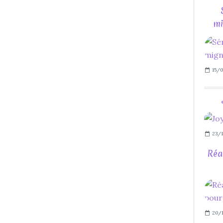
mi
15/0
23/1
Réa
20/