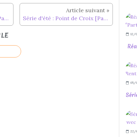
Série d'été : Point de Croix [Partie 13]
Série d'été : Point de Croix [Partie 14]
CLE
12/0
Réa
05/
Séri
22/