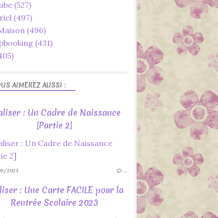
ube
(527)
riel
(497)
 Maison
(496)
pbooking
(431)
405)
US AIMEREZ AUSSI :
aliser : Un Cadre de Naissance
[Partie 2]
9/2023
…
liser : Une Carte FACILE pour la
Rentrée Scolaire 2023