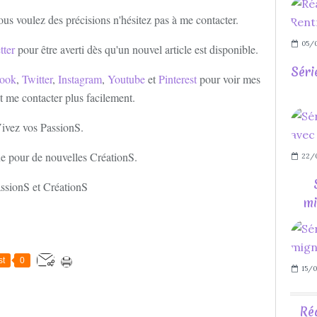
ous voulez des précisions n'hésitez pas à me contacter.
05/
tter
pour être averti dès qu'un nouvel article est disponible.
Séri
ook
,
Twitter
,
Instagram
,
Youtube
et
Pinterest
pour voir mes
et me contacter plus facilement.
ivez vos PassionS.
e pour de nouvelles CréationS.
22/
ssionS et CréationS
mi
st
0
15/0
Ré