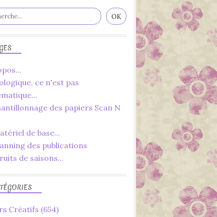
GES
pos...
ologique, ce n'est pas
ématique...
hantillonnage des papiers Scan N
tériel de base...
lanning des publications
ruits de saisons...
TÉGORIES
rs Créatifs
(654)