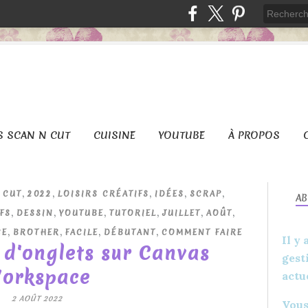
S SCAN N CUT
CUISINE
YOUTUBE
À PROPOS
,
,
,
,
,
 CUT
2022
LOISIRS CRÉATIFS
IDÉES
SCRAP
A
,
,
,
,
,
,
FS
DESSIN
YOUTUBE
TUTORIEL
JUILLET
AOÛT
,
,
,
,
CE
BROTHER
FACILE
DÉBUTANT
COMMENT FAIRE
Il y
s d'onglets sur Canvas
gest
orkspace
actu
2 AOÛT 2022
Vous