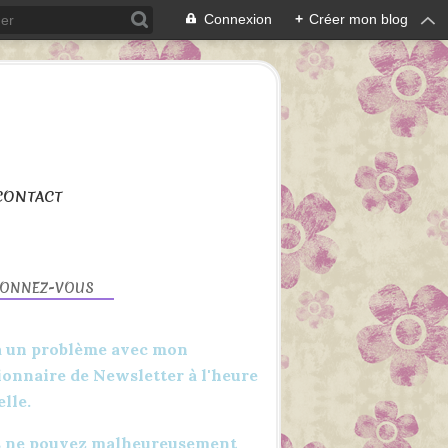
Connexion
+
Créer mon blog
CONTACT
BONNEZ-VOUS
 a un problème avec mon
ionnaire de Newsletter à l'heure
elle.
 ne pouvez malheureusement