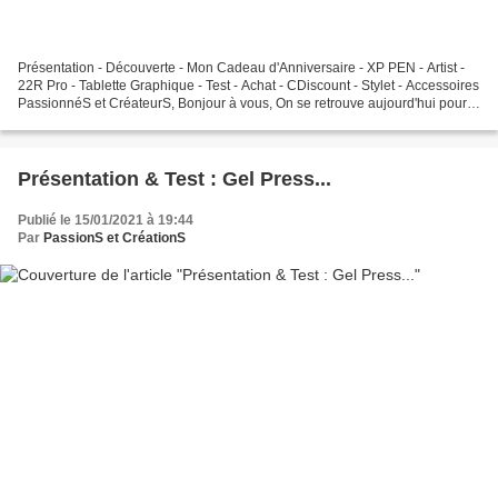
Présentation - Découverte - Mon Cadeau d'Anniversaire - XP PEN - Artist -
22R Pro - Tablette Graphique - Test - Achat - CDiscount - Stylet - Accessoires
PassionnéS et CréateurS, Bonjour à vous, On se retrouve aujourd'hui pour
une nouvelle vidéo dans laquelle...
Présentation & Test : Gel Press...
Publié le 15/01/2021 à 19:44
Par
PassionS et CréationS