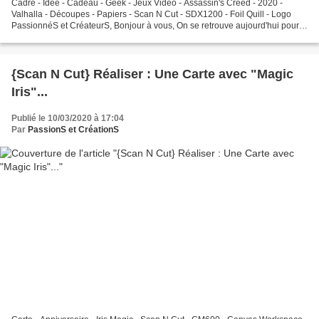
Cadre - Idée - Cadeau - Geek - Jeux Vidéo - Assassin's Creed - 2020 -
Valhalla - Découpes - Papiers - Scan N Cut - SDX1200 - Foil Quill - Logo
PassionnéS et CréateurS, Bonjour à vous, On se retrouve aujourd'hui pour
une nouvelle vidéo dans laquelle je...
{Scan N Cut} Réaliser : Une Carte avec "Magic
Iris"...
Publié le 10/03/2020 à 17:04
Par
PassionS et CréationS