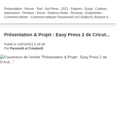
Présentation - Revue - Test - Gel Press - 2021 - Papiers - Scrap - Carterie -
Impression - Peinture - Encre - Distress Oxide - Rouleau - Empreintes -
Comment utiliser - Comment nettoyer PassionnéS et CréateurS, Bonjour à
vous, On se retrouve aujourd'hui...
Présentation & Projet : Easy Press 2 de Cricut...
Publié le 12/01/2021 à 18:48
Par
PassionS et CréationS