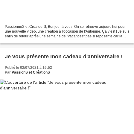
PassionnéS et CréateurS, Bonjour à vous, On se retrouve aujourd'hui pour
une nouvelle vidéo, une création à l'occasion de l'Automne. Ça y est ! Je suis
enfin de retour après une semaine de "vacances" pas si reposante car la
deuxième dose du vaccin fût...
Je vous présente mon cadeau d'anniversaire !
Publié le 02/07/2021 à 16:52
Par
PassionS et CréationS