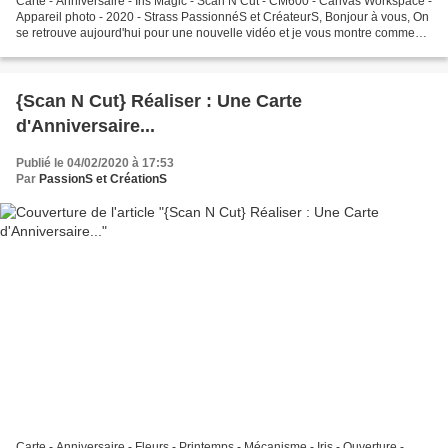
Carte - Anniversaire - Iris Magic - Scan N Cut - CM600 - Canvas Workspace -
Appareil photo - 2020 - Strass PassionnéS et CréateurS, Bonjour à vous, On
se retrouve aujourd'hui pour une nouvelle vidéo et je vous montre comment
faire cette jolie carte d'anniversaire...
{Scan N Cut} Réaliser : Une Carte
d'Anniversaire...
Publié le 04/02/2020 à 17:53
Par
PassionS et CréationS
Carte - Anniversaire - Fleurs - Printemps - Mécanisme - Iris - Ouverture -