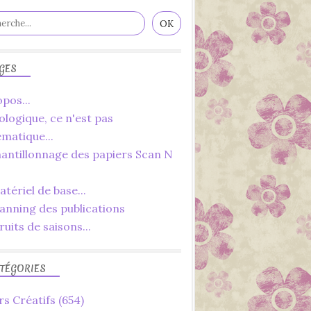
TABLE
FACILE
TUTORIEL
FAIT MAIN
GES
pos...
ologique, ce n'est pas
ématique...
hantillonnage des papiers Scan N
DIY
LOISIRS CRÉATIFS
tériel de base...
2023
lanning des publications
SCRAP
ruits de saisons...
CARTERIE
PORTE NOM
TÉGORIES
DÉCORATIONS
TABLE
rs Créatifs
(654)
FÊTE DES MÈRES