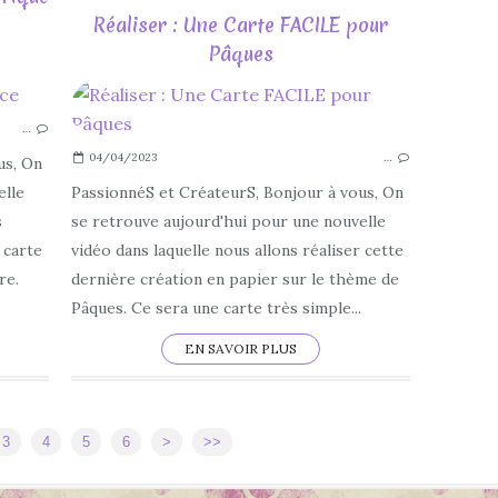
Réaliser : Une Carte FACILE pour
Pâques
CANVAS WORKSPACE
BROTHER
…
SCAN N CUT
04/04/2023
…
TUTORIEL
us, On
DIY
elle
PassionnéS et CréateurS, Bonjour à vous, On
LOISIRS CRÉATIFS
s
se retrouve aujourd'hui pour une nouvelle
FACILE
 carte
vidéo dans laquelle nous allons réaliser cette
CARTERIE
re.
dernière création en papier sur le thème de
APPRENDRE
Pâques. Ce sera une carte très simple...
EN SAVOIR PLUS
3
4
5
6
>
>>