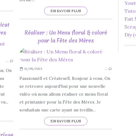
Yout
Tuto
EN SAVOIR PLUS
Fait
icut
Scra
res
Réaliser : Un Menu floral & coloré
Diy
(
pour la Fête des Mères
DIY
LOISIRS CRÉATIFS
…
CARTERIE
12/05/2023
…
FACILE
us, On
ORIGINAL
au
PassionnéS et CréateurS, Bonjour à vous, On
CRICUT
ute
se retrouve aujourd'hui pour une nouvelle
CRICUT DESIGN SPACE
cut
vidéo où nous allons réaliser ce menu floral
CRICUT MAKER 3
vu...
et printanier pour la Fête des Mères. Je
TUTORIEL
souhaitais une carte ayant un treillis...
EN SAVOIR PLUS
trique