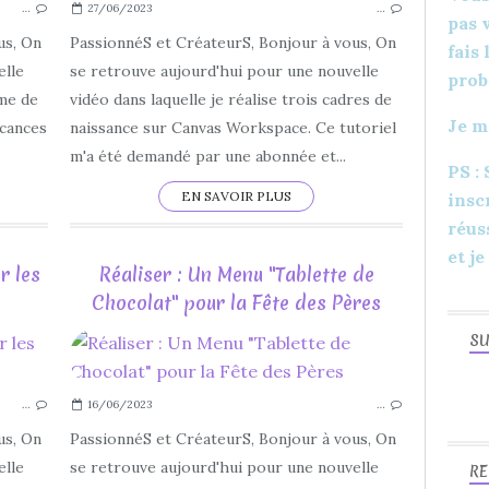
…
27/06/2023
…
CARTE
pas 
RENTRÉE
us, On
PassionnéS et CréateurS, Bonjour à vous, On
fais
RENTRÉE SCOLAIRE
elle
se retrouve aujourd'hui pour une nouvelle
prob
2023
ème de
vidéo dans laquelle je réalise trois cadres de
Je m
LOISIRS CRÉATIFS
acances
naissance sur Canvas Workspace. Ce tutoriel
SCAN N CUT
m'a été demandé par une abonnée et...
PS :
BROTHER
EN SAVOIR PLUS
insc
réus
et je
r les
Réaliser : Un Menu "Tablette de
Chocolat" pour la Fête des Pères
SU
CARTE POSTALE
CARTERIE
…
16/06/2023
…
DIY
LOISIRS CRÉATIFS
us, On
PassionnéS et CréateurS, Bonjour à vous, On
FAIT MAIN
elle
se retrouve aujourd'hui pour une nouvelle
RE