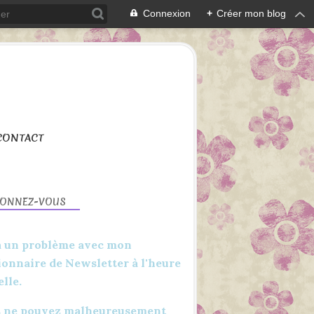
Connexion
+
Créer mon blog
CONTACT
BONNEZ-VOUS
 a un problème avec mon
ionnaire de Newsletter à l'heure
elle.
CANVAS WORKSPACE
SCAN N CUT
 ne pouvez malheureusement