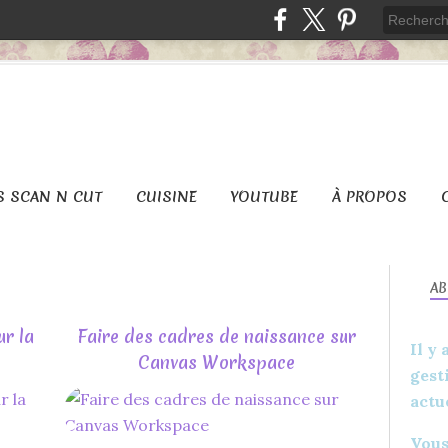
S SCAN N CUT
CUISINE
YOUTUBE
À PROPOS
A
ur la
Faire des cadres de naissance sur
Il y
Canvas Workspace
gest
actu
DIY
CARTERIE
Vous