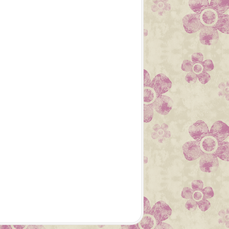
LOISIRS CRÉATIFS
DIY
CARTERIE
CARTES
FACILE
TUTORIEL
YOUTUBE
SCAN N CUT
BROTHER