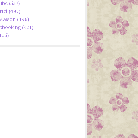
ube
(527)
riel
(497)
 Maison
(496)
pbooking
(431)
405)
LOISIRS CRÉATIFS
DIY
2023
FÊTE DES MÈRES
TUTORIEL
YOUTUBE
FACILE
FAIT MAIN
FAIT MAISON