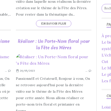
FAIT MAISON
vidéo dans laquelle nous réalisons la dernière
2023
création sur le thème de la Fête des Pères.
JUIN
able,...
Pour rester dans la thématique du...
PLAGE
EN SAVOIR PLUS
PA
À pro
nisme
Réaliser : Un Porte-Nom floral pour
Le bi
la Fête des Mères
syst
L'éc
CARTERIE
Cut
CARTES
Le Ma
…
26/05/2023
…
POUR HOMME
Le p
FÊTE DES PÈRES
us, On
PassionnéS et CréateurS, Bonjour à vous, On
Les f
2023
elle
se retrouve aujourd'hui pour la dernière
FACILE
s où je
vidéo sur le thème de la Fête des Mères
CA
TUTORIEL
 cette
pour cette année. Nous allons réaliser ce
YOUTUBE
porte-nom très floral et printanier en
Loisi
LOISIRS CRÉATIFS
forme...