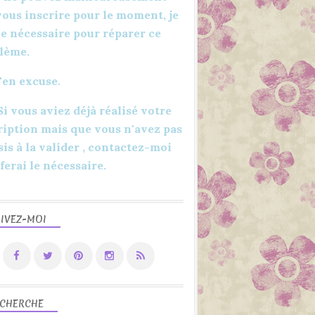
BROTHER
vous inscrire pour le moment, je
BROTHER FRANCE
 le nécessaire pour réparer ce
SDX
lème.
CM
'en excuse.
TUTORIEL
DIY
 Si vous aviez déjà réalisé votre
LOISIRS CRÉATIFS
ription mais que vous n'avez pas
sis à la valider , contactez-moi
 ferai le nécessaire.
IVEZ-MOI
DIY
LOISIRS CRÉATIFS
CARTERIE
MENUS
DÉCORATIONS
CHERCHE