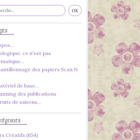
TUTORIEL
YOUTUBE
FAIT MAIN
FAIT MAISON
GES
pos...
ologique, ce n'est pas
ématique...
hantillonnage des papiers Scan N
DIY
YOUTUBE
tériel de base...
TUTORIEL
lanning des publications
STRASS
ruits de saisons...
STICKERS
SCRAPBOOKING
TÉGORIES
SCRAP
ROUAGE
rs Créatifs
(654)
POUR HOMME