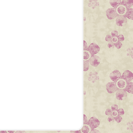
2021
APERÇU
JUIN
BRICOLAGE
DIY
DÉCORATIONS
FAIT MAIN
FAIT MAISON
FAMILLE