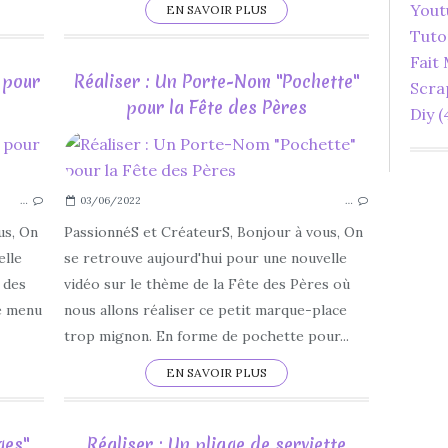
Yout
EN SAVOIR PLUS
Tuto
Fait
 pour
Réaliser : Un Porte-Nom "Pochette"
Scra
pour la Fête des Pères
Diy
(
DIY
FÊTE DES PÈRES
…
03/06/2022
…
2022
SCAN N CUT
us, On
PassionnéS et CréateurS, Bonjour à vous, On
TUTORIEL
elle
se retrouve aujourd'hui pour une nouvelle
LOISIRS CRÉATIFS
 des
vidéo sur le thème de la Fête des Pères où
IDÉES
ce menu
nous allons réaliser ce petit marque-place
MENUS
trop mignon. En forme de pochette pour...
DÉCORATIONS
EN SAVOIR PLUS
ges"
Réaliser : Un pliage de serviette