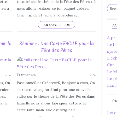
FACILE
cette
tutoriel sur le thème de la Fête des Pères où
FAIT MAIN
y aura
nous allons réaliser ce joli paquet cadeau.
FAIT MAISON
Chic, rapide et facile à reproduire,...
DÉCOUPE
EN SAVOIR PLUS
PA
À pro
our la
Réaliser : Une Carte FACILE pour la
Le bi
Fête des Pères
syst
L'éc
SCAN N CUT
Cut
DIY
Le Ma
…
10/06/2022
…
LOISIRS CRÉATIFS
Le p
POCHETTE
us, On
PassionnéS et CréateurS, Bonjour à vous, On
Les f
COSTUME
ernier
se retrouve aujourd'hui pour une nouvelle
MUG
res.
vidéo sur le thème de la Fête des Pères dans
CA
DÉCORATIONS
maine
laquelle nous allons fabriquer cette jolie
NOEUD
.
carte faite main. Elle est originale...
Loisi
BOUTON