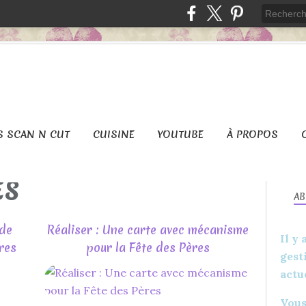
S SCAN N CUT
CUISINE
YOUTUBE
À PROPOS
ES
A
 de
Réaliser : Une carte avec mécanisme
Il y
res
pour la Fête des Pères
gest
actu
DIY
LOISIRS CRÉATIFS
Vous