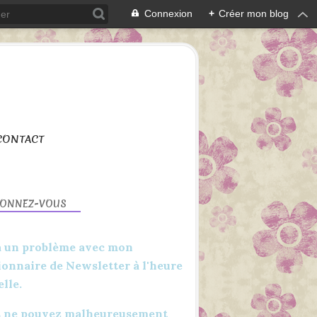
Connexion
+
Créer mon blog
CONTACT
BONNEZ-VOUS
 a un problème avec mon
ionnaire de Newsletter à l'heure
elle.
CARTERIE
CARTES
 ne pouvez malheureusement