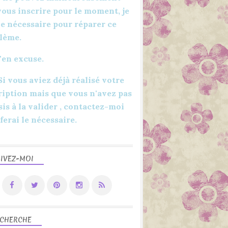
POUR HOMME
vous inscrire pour le moment, je
FÊTE DES PÈRES
 le nécessaire pour réparer ce
2023
lème.
FACILE
'en excuse.
TUTORIEL
YOUTUBE
 Si vous aviez déjà réalisé votre
LOISIRS CRÉATIFS
ription mais que vous n'avez pas
sis à la valider , contactez-moi
 ferai le nécessaire.
IVEZ-MOI
PAQUETS CADEAUX
PAQUET
CADEAU
EMBALLAGE
FACILE
CHERCHE