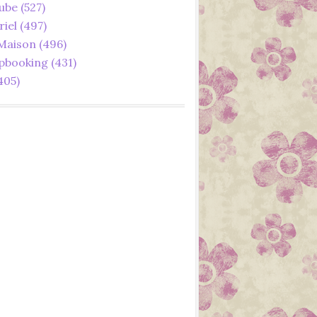
ube
(527)
riel
(497)
 Maison
(496)
pbooking
(431)
405)
2022
TUTORIEL
FACILE
FAIT MAIN
FAIT MAISON
FRANÇAIS
PORTE NOM
MARQUE PLACE
FÊTE DES PÈRES