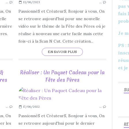
…
13/06/2023
…
CARTERIE
pas 
MENUS
us, On
PassionnéS et CréateurS, Bonjour à vous, On
fais
DÉCORATIONS
elle
se retrouve aujourd'hui pour une nouvelle
prob
TABLE
ernière
vidéo sur le thème de la Fête des Pères où je
Je m
FACILE
ères.
réalise à nouveau une carte facile mais cette
TUTORIEL
fois-ci à la Scan N Cut. Cette création...
PS :
FAIT MAIN
EN SAVOIR PLUS
insc
réus
et je
 &
Réaliser : Un Paquet Cadeau pour la
res
Fête des Pères
SU
LOISIRS CRÉATIFS
FÊTE DES PÈRES
…
17/06/2022
…
2023
JUIN
us, On
PassionnéS et CréateurS, Bonjour à vous, On
TUTORIEL
er les
se retrouve aujourd'hui pour le dernier
RE