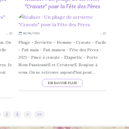
"Cravate" pour la Fête des Pères
2022
JUIN
…
18/06/2021
…
YOUTUBE
TUTORIEL
us, On
Pliage - Serviette - Homme - Cravate - Facile
STRASS
elle
- Fait main - Fait maison - Fête des Pères -
STICKERS
2021 - Pince à cravate - Etiquette - Porte
SCRAPBOOKING
es. Je
Nom PassionnéS et CréateurS, Bonjour à
SCRAP
voir
vous, On se retrouve aujourd'hui pour...
SCAN N CUT
EN SAVOIR PLUS
2
3
>
>>