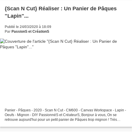
{Scan N Cut} Réaliser : Un Panier de Pâques
"Lapin"...
Publié le 24/03/2020 à 18:09
Par
PassionS et CréationS
Panier - Pâques - 2020 - Scan N Cut - CM600 - Canvas Workspace - Lapin -
Oeufs - Mignon - DIY PassionnéS et CréateurS, Bonjour à vous, On se
retrouve aujourd'hui pour un petit panier de Pâques trop mignon ! Très
enfantin mais il peut être tout de même...