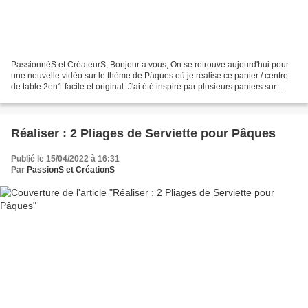
PassionnéS et CréateurS, Bonjour à vous, On se retrouve aujourd'hui pour
une nouvelle vidéo sur le thème de Pâques où je réalise ce panier / centre
de table 2en1 facile et original. J'ai été inspiré par plusieurs paniers sur
Pinterest et je ne sais pour...
Réaliser : 2 Pliages de Serviette pour Pâques
Publié le 15/04/2022 à 16:31
Par
PassionS et CréationS