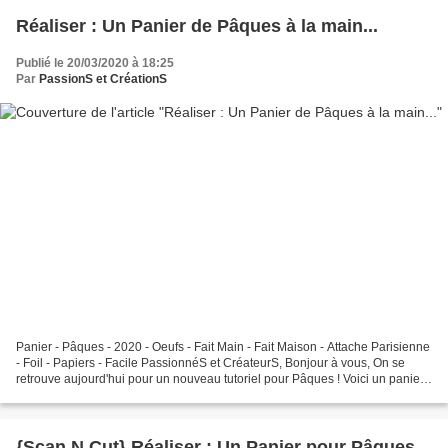
Réaliser : Un Panier de Pâques à la main...
Publié le 20/03/2020 à 18:25
Par
PassionS et CréationS
Panier - Pâques - 2020 - Oeufs - Fait Main - Fait Maison - Attache Parisienne
- Foil - Papiers - Facile PassionnéS et CréateurS, Bonjour à vous, On se
retrouve aujourd'hui pour un nouveau tutoriel pour Pâques ! Voici un panier
qui je trouve fait son petit...
{Scan N Cut} Réaliser : Un Panier pour Pâques...