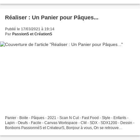
ce tutoriel est très simple et pourra...
Réaliser : Un Panier pour Pâques...
Publié le 17/03/2021 à 19:14
Par
PassionS et CréationS
Panier - Boite - Pâques - 2021 - Scan N Cut - Fast Food - Style - Enfants -
Lapin - Oeufs - Facile - Canvas Workspace - CM - SDX - SDX1200 - Dessin -
Bonbons PassionnéS et CréateurS, Bonjour à vous, On se retrouve
aujourd'hui pour une nouvelle vidéo dans...