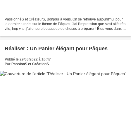
PassionnéS et CréateurS, Bonjour à vous, On se retrouve aujourd'hui pour
le dernier tutoriel sur le thème de Pâques. J'ai l'impression que s'est allé très
vite, trop vite, j'ai encore beaucoup de choses à préparer ! Êtes-vous dans le
même cas ou suis-je...
Réaliser : Un Panier élégant pour Pâques
Publié le 29/03/2022 à 16:47
Par
PassionS et CréationS