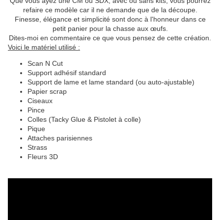
Que vous ayez une CM ou SDX, avec ou sans kits, vous pourrez
refaire ce modèle car il ne demande que de la découpe.
Finesse, élégance et simplicité sont donc à l'honneur dans ce
petit panier pour la chasse aux œufs.
Dites-moi en commentaire ce que vous pensez de cette création.
Voici le matériel utilisé :
Scan N Cut
Support adhésif standard
Support de lame et lame standard (ou auto-ajustable)
Papier scrap
Ciseaux
Pince
Colles (Tacky Glue & Pistolet à colle)
Pique
Attaches parisiennes
Strass
Fleurs 3D