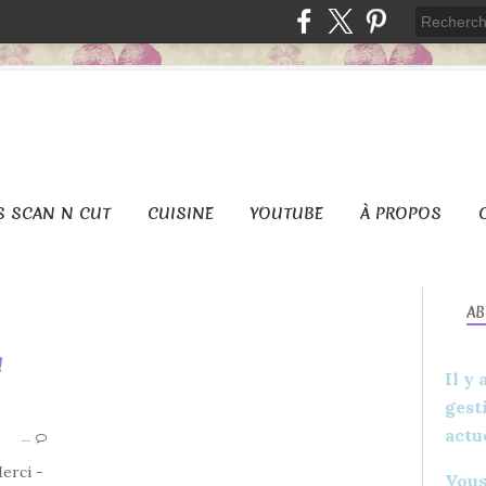
S SCAN N CUT
CUISINE
YOUTUBE
À PROPOS
A
!
Il y
gest
2018
actu
…
LOISIRS CRÉATIFS
YOUTUBE
erci -
Vous