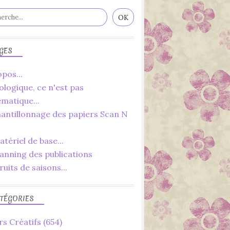
GES
pos...
ologique, ce n'est pas
ématique...
hantillonnage des papiers Scan N
tériel de base...
lanning des publications
ruits de saisons...
TÉGORIES
rs Créatifs
(654)