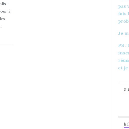
CONCOURS
lis -
pas 
RÉSULTATS
jour à
fais
BRAVO
les
prob
CARTERIE
..
Je m
ANNIVERSAIRE
PROJET
PS :
insc
réus
et je
SU
RE