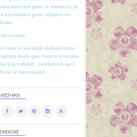
vous inscrire pour le moment, je
 le nécessaire pour réparer ce
lème.
'en excuse.
 Si vous aviez déjà réalisé votre
ription mais que vous n'avez pas
sis à la valider , contactez-moi
 ferai le nécessaire.
IVEZ-MOI
CHERCHE