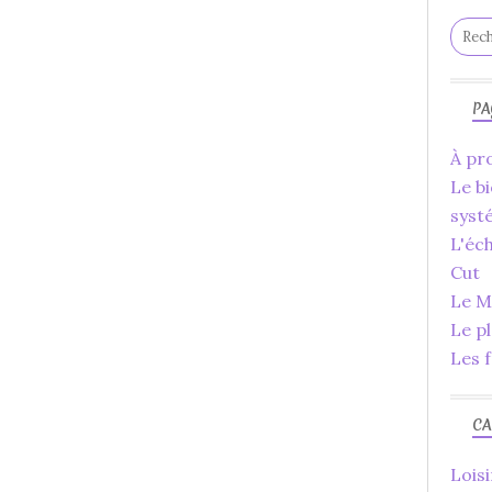
PA
À pro
Le bi
syst
L'éc
Cut
Le Ma
Le p
Les f
CA
Loisi