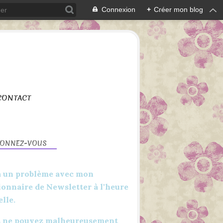
Connexion
+
Créer mon blog
CONTACT
BONNEZ-VOUS
 a un problème avec mon
ionnaire de Newsletter à l'heure
elle.
 ne pouvez malheureusement