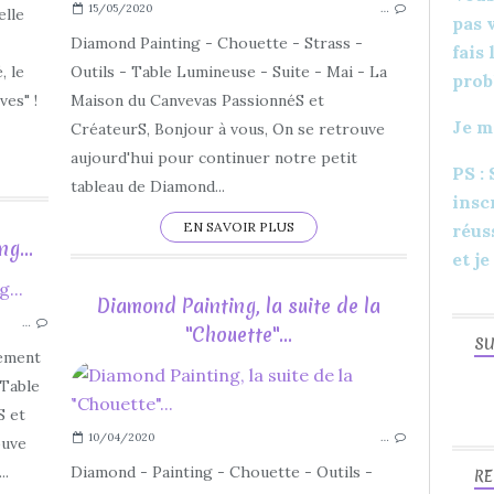
15/05/2020
…
CADEAU
elle
pas 
DIY
Diamond Painting - Chouette - Strass -
fais
DÉCORATIONS
, le
Outils - Table Lumineuse - Suite - Mai - La
prob
FAIT MAIN
es" !
Maison du Canvevas PassionnéS et
Je m
FAIT MAISON
CréateurS, Bonjour à vous, On se retrouve
IDÉES
aujourd'hui pour continuer notre petit
PS :
tableau de Diamond...
insc
EN SAVOIR PLUS
réus
g...
et je
2020
Diamond Painting, la suite de la
…
DIAMOND PAINTING
"Chouette"...
SU
CHOUETTE
nement
APERÇU
 Table
BRICOLAGE
S et
10/04/2020
…
DIY
ouve
DÉCORATIONS
..
Diamond - Painting - Chouette - Outils -
RE