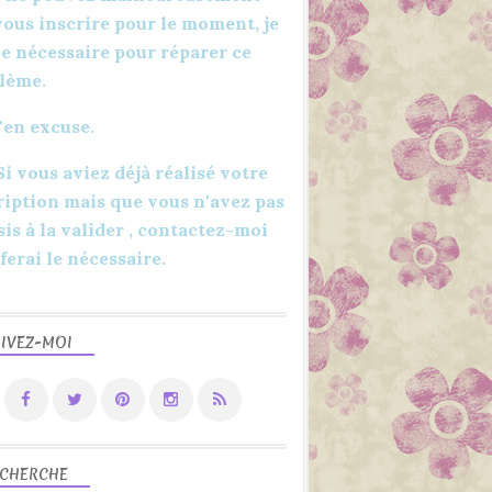
BRICOLAGE
vous inscrire pour le moment, je
DIY
 le nécessaire pour réparer ce
DÉCORATIONS
lème.
FAIT MAIN
'en excuse.
FAIT MAISON
LOISIRS CRÉATIFS
 Si vous aviez déjà réalisé votre
MAI
ription mais que vous n'avez pas
sis à la valider , contactez-moi
 ferai le nécessaire.
IVEZ-MOI
2020
APERÇU
BRICOLAGE
DIY
CHERCHE