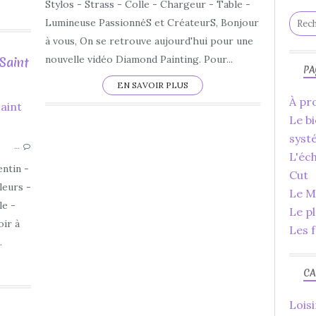
FAIT MAIN
Stylos - Strass - Colle - Chargeur - Table -
FAIT MAISON
Lumineuse PassionnéS et CréateurS, Bonjour
à vous, On se retrouve aujourd'hui pour une
nouvelle vidéo Diamond Painting. Pour...
 Saint
PA
EN SAVOIR PLUS
À pro
2020
Le bi
COLORIAGE
syst
…
SPEED PAINTING
L'éc
SAINT VALENTIN
entin -
Cut
APERÇU
leurs -
Le Ma
BRICOLAGE
le -
Le p
CADEAU
ir à
Les f
DIY
.
DÉCORATIONS
CA
Loisi