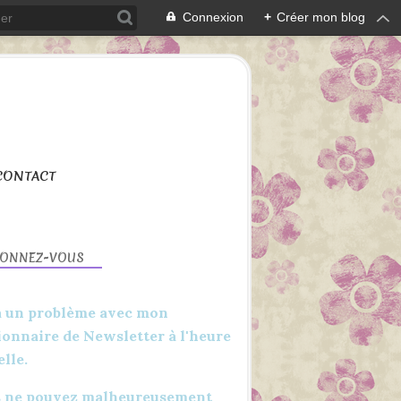
Connexion
+
Créer mon blog
CONTACT
BONNEZ-VOUS
 a un problème avec mon
ionnaire de Newsletter à l'heure
elle.
2020
APERÇU
 ne pouvez malheureusement