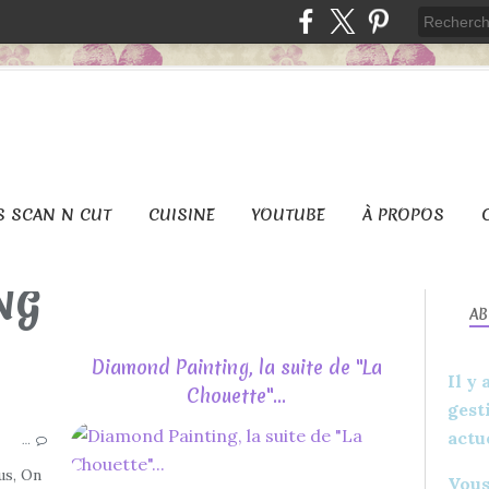
S SCAN N CUT
CUISINE
YOUTUBE
À PROPOS
NG
A
Diamond Painting, la suite de "La
Il y
Chouette"...
gest
2021
actu
…
APERÇU
BRICOLAGE
us, On
Vous