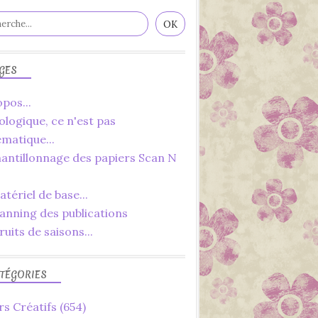
DÉCORATIONS
FAIT MAIN
FAIT MAISON
IDÉES
GES
LOISIRS CRÉATIFS
pos...
ologique, ce n'est pas
ématique...
hantillonnage des papiers Scan N
tériel de base...
lanning des publications
ruits de saisons...
TÉGORIES
rs Créatifs
(654)