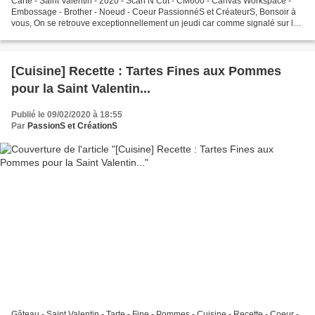
Carte - Saint Valentin - 2020 - Scan N Cut - CM600 - Canvas Workspace -
Embossage - Brother - Noeud - Coeur PassionnéS et CréateurS, Bonsoir à
vous, On se retrouve exceptionnellement un jeudi car comme signalé sur les
réseaux, je me suis tombée une planche...
[Cuisine] Recette : Tartes Fines aux Pommes
pour la Saint Valentin...
Publié le 09/02/2020 à 18:55
Par
PassionS et CréationS
Gâteau - Saint Valentin - Tarte - Fine - Pommes - Cuisine - Recette - Coeur -