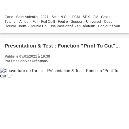
Carte - Saint Valentin - 2021 - Scan N Cut - FCM - SDX - CM - Gratuit -
Tutoriel - Amour - Foil - Foil Quill - Feutre - Support - Universel - Coeur -
Double Tirette - Double Coulisse PassionnéS et CréateurS, Bonjour à vous,
On se retrouve enfin pour une...
Présentation & Test : Fonction "Print To Cut"...
Publié le 05/01/2021 à 19:38
Par
PassionS et CréationS