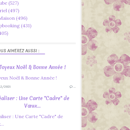
ube
(527)
riel
(497)
 Maison
(496)
pbooking
(431)
405)
US AIMEREZ AUSSI :
Joyeux Noël & Bonne Année !
2/2021
…
éaliser : Une Carte "Cadre" de
Vœux...