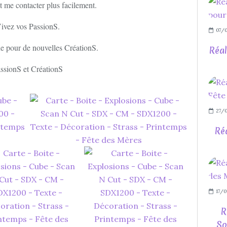
et me contacter plus facilement.
ivez vos PassionS.
07/
e pour de nouvelles CréationS.
Réal
ssionS et CréationS
27/0
Ré
17/0
R
So