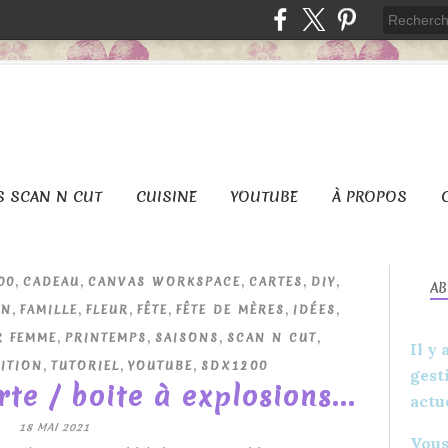
S SCAN N CUT
CUISINE
YOUTUBE
À PROPOS
,
,
,
,
,
00
CADEAU
CANVAS WORKSPACE
CARTES
DIY
A
,
,
,
,
,
,
ON
FAMILLE
FLEUR
FÊTE
FÊTE DE MÈRES
IDÉES
,
,
,
,
R FEMME
PRINTEMPS
SAISONS
SCAN N CUT
Il y
,
,
,
ITION
TUTORIEL
YOUTUBE
SDX1200
gest
te / boite à explosions...
actu
18 MAI 2021
Vous