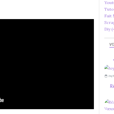
Yout
Tuto
Fait
Scra
Diy
(
VO
24/1
R