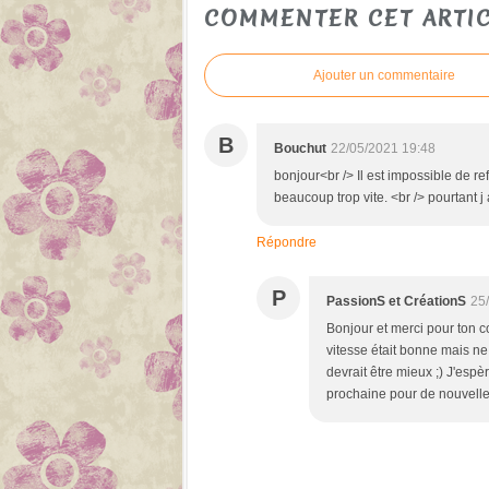
COMMENTER CET ARTI
Ajouter un commentaire
B
Bouchut
22/05/2021 19:48
bonjour<br /> Il est impossible de r
beaucoup trop vite. <br /> pourtant 
Répondre
P
PassionS et CréationS
25
Bonjour et merci pour ton c
vitesse était bonne mais ne 
devrait être mieux ;) J'espè
prochaine pour de nouvelle