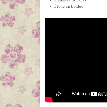
Strass et Stickers
Étoile en bolduc