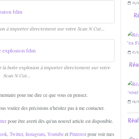
21/1
osion fdm
Ré
sion à importer directement sur votre Scan N Cut...
e explosion fdm
17/1
Réa
r la boite explosion à importer directement sur votre
Scan N Cut...
mentaire pour me dire ce que vous en pensez.
14/1
ous voulez des précisions n'hésitez pas à me contacter.
Réal
tter
pour être averti dès qu'un nouvel article est disponible.
ook
,
Twitter
,
Instagram
,
Youtube
et
Pinterest
pour voir mes