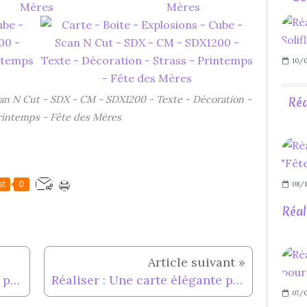
10/0
can N Cut - SDX - CM - SDX1200 - Texte - Décoration -
Réa
Printemps - Fête des Mères
08/1
st
0
Réal
Réaliser : 2 Paquets Cadeaux pour la Fête des Mères...
Réaliser : Une carte élégante pour la Fête des Mères
07/