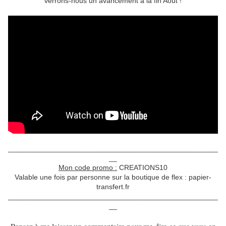
verrons-nous un avancement à la fin Août !
____________________________________________________
__
Mon code promo :
CREATIONS10
Valable une fois par personne sur la boutique de flex : papier-
transfert.fr
____________________________________________________
__