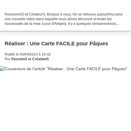
PassionnéS et CréateurS, Bonjour à vous, On se retrouve aujourd'hui pour
une nouvelle vidéo dans laquelle nous allons découvrir et tester les
nouveautés de la mise à jour d'Artspira. Il y a quelques semaines/mois,
j'explorais la nouvelle application de...
Réaliser : Une Carte FACILE pour Pâques
Publié le 04/04/2023 à 15:42
Par
PassionS et CréationS