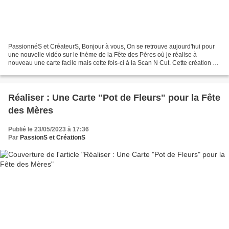
PassionnéS et CréateurS, Bonjour à vous, On se retrouve aujourd'hui pour
une nouvelle vidéo sur le thème de la Fête des Pères où je réalise à
nouveau une carte facile mais cette fois-ci à la Scan N Cut. Cette création est
très originale avec son mécanisme...
Réaliser : Une Carte "Pot de Fleurs" pour la Fête
des Mères
Publié le 23/05/2023 à 17:36
Par
PassionS et CréationS