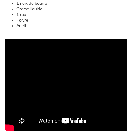
1 noix de beurre
Crème liquide
1 œuf
Poivre
Aneth