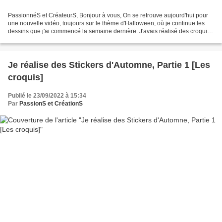
PassionnéS et CréateurS, Bonjour à vous, On se retrouve aujourd'hui pour
une nouvelle vidéo, toujours sur le thème d'Halloween, où je continue les
dessins que j'ai commencé la semaine dernière. J'avais réalisé des croquis
pour me faire une planche A5...
Je réalise des Stickers d'Automne, Partie 1 [Les
croquis]
Publié le 23/09/2022 à 15:34
Par
PassionS et CréationS