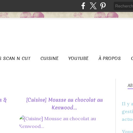
S SCAN N CUT
CUISINE
YOUTUBE
À PROPOS
A
s &
[Cuisine] Mousse au chocolat au
Il y
Kenwood...
gest
actu
CUISINE
RECETTE
Vous