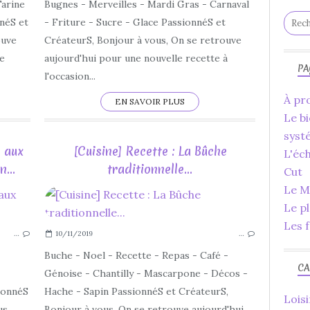
FAMILLE
Farine
Bugnes - Merveilles - Mardi Gras - Carnaval
FÊTE
néS et
- Friture - Sucre - Glace PassionnéS et
IDÉES
ouve
CréateurS, Bonjour à vous, On se retrouve
LOISIRS CRÉATIFS
de
aujourd'hui pour une nouvelle recette à
PA
MARS
l'occasion...
À pro
EN SAVOIR PLUS
Le bi
syst
s aux
[Cuisine] Recette : La Bûche
L'éc
...
traditionnelle...
Cut
Le Ma
2020
Le p
SAINT VALENTIN
Les f
…
10/11/2019
…
CUISINE
DÉCORATIONS
Buche - Noel - Recette - Repas - Café -
CA
FAIT MAIN
Génoise - Chantilly - Mascarpone - Décos -
FAIT MAISON
ionnéS
Hache - Sapin PassionnéS et CréateurS,
Loisi
FÉVRIER
us
Bonjour à vous, On se retrouve aujourd'hui