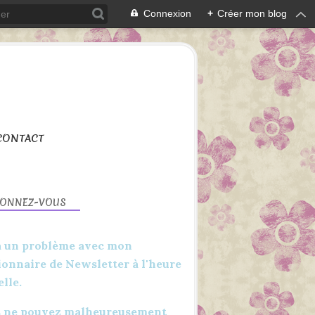
Connexion
+
Créer mon blog
CONTACT
BONNEZ-VOUS
 a un problème avec mon
ionnaire de Newsletter à l'heure
elle.
2020
APERÇU
 ne pouvez malheureusement