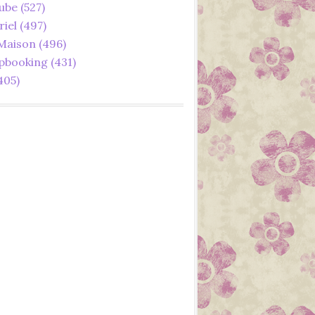
ube
(527)
LOISIRS CRÉATIFS
riel
(497)
NOVEMBRE
 Maison
(496)
pbooking
(431)
405)
2019
CUISINE
FAIT MAIN
FAIT MAISON
LOISIRS CRÉATIFS
RECETTE
REPAS
SEPTEMBRE
TABLE