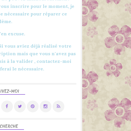
CUISINE
vous inscrire pour le moment, je
DÉCORATIONS
 le nécessaire pour réparer ce
FAIT MAIN
lème.
FAIT MAISON
'en excuse.
IDÉES
JUIN
 Si vous aviez déjà réalisé votre
LOISIRS CRÉATIFS
ription mais que vous n'avez pas
sis à la valider , contactez-moi
 ferai le nécessaire.
IVEZ-MOI
2020
CUISINE
FAIT MAIN
FAIT MAISON
CHERCHE