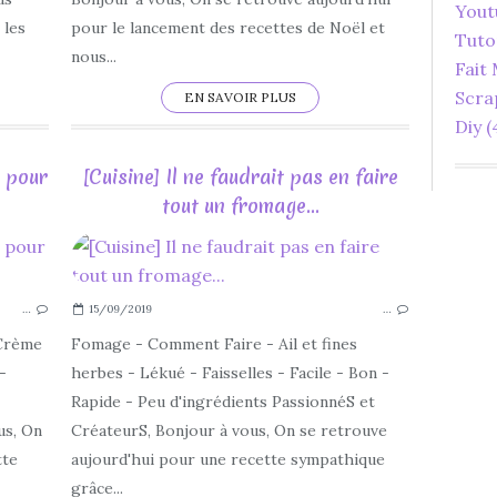
Yout
FÊTE
 les
pour le lancement des recettes de Noël et
Tuto
IDÉES
nous...
Fait
Scra
EN SAVOIR PLUS
Diy
(
e pour
[Cuisine] Il ne faudrait pas en faire
tout un fromage...
2019
CUISINE
…
15/09/2019
…
FAIT MAIN
FAIT MAISON
 Crème
Fomage - Comment Faire - Ail et fines
FAMILLE
-
herbes - Lékué - Faisselles - Facile - Bon -
FÊTE
Rapide - Peu d'ingrédients PassionnéS et
HALLOWEEN
us, On
CréateurS, Bonjour à vous, On se retrouve
IDÉES
tte
aujourd'hui pour une recette sympathique
LOISIRS CRÉATIFS
grâce...