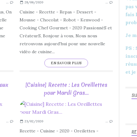
…
28/06/2020
…
TUTORIEL
pas 
YOUTUBE
us, On
Cuisine - Recette - Repas - Dessert -
fais
LOISIRS CRÉATIFS
elle
Mousse - Chocolat - Robot - Kenwood -
prob
DESSERT
ne
Cooking Chef Gourmet - 2020 PassionnéS et
Je m
GÂTEAU
mme
CréateurS, Bonjour à vous, Nous nous
CHIFFON CAKE
retrouvons aujourd'hui pour une nouvelle
PS :
POIRE
vidéo de cuisine...
insc
EN SAVOIR PLUS
réus
et je
 aux
[Cuisine] Recette : Les Oreillettes
pour Mardi Gras...
SU
2020
CUISINE
…
23/02/2020
…
FAIT MAIN
FAIT MAISON
Recette - Cuisine - 2020 - Oreilettes -
RE