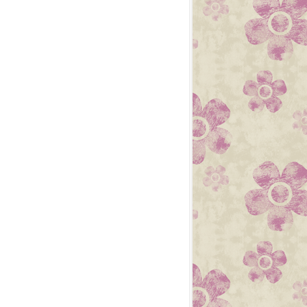
2019
CUISINE
FAIT MAIN
FAIT MAISON
FAMILLE
FÊTE DE MÈRES
LOISIRS CRÉATIFS
MAI
PRINTEMPS