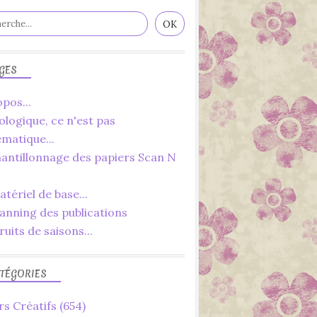
FAMILLE
FÉVRIER
LOISIRS CRÉATIFS
RECETTE
GES
SAISONS
pos...
ologique, ce n'est pas
ématique...
hantillonnage des papiers Scan N
tériel de base...
2019
lanning des publications
CUISINE
ruits de saisons...
DÉCORATIONS
FAIT MAIN
TÉGORIES
FAIT MAISON
FAMILLE
rs Créatifs
(654)
FÊTE