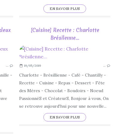
EN SAVOIR PLUS
 deux
[Cuisine] Recette : Charlotte
Brésilenne...
2019
CUISINE
…
19/05/2019
…
DÉCORATIONS
FAIT MAISON
ille -
Charlotte - Brésillienne - Café - Chantilly -
FAMILLE
Recette - Cuisine - Repas - Dessert - Fête
JUIN
t
des Mères - Chocolat - Boudoirs - Noeud
LOISIRS CRÉATIFS
ouve
PassionnéS et CréateurS, Bonjour à vous, On
PRINTEMPS
se retrouve aujourd'hui pour une nouvelle...
RECETTE
EN SAVOIR PLUS